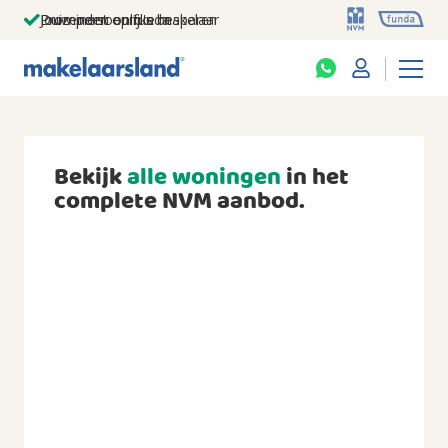
Jouw persoonlijke makelaar
Duizenden euro's besparen
Prominent op funda
Bekijk
alle woningen
in het
complete NVM aanbod.