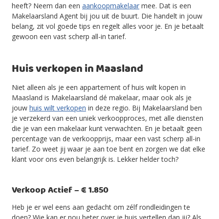
heeft? Neem dan een
aankoopmakelaar
mee. Dat is een
Makelaarsland Agent bij jou uit de buurt. Die handelt in jouw
belang, zit vol goede tips en regelt alles voor je. En je betaalt
gewoon een vast scherp all-in tarief.
Huis verkopen in Maasland
Niet alleen als je een appartement of huis wilt kopen in
Maasland is Makelaarsland dé makelaar, maar ook als je
jouw
huis wilt verkopen
in deze regio. Bij Makelaarsland ben
je verzekerd van een uniek verkoopproces, met alle diensten
die je van een makelaar kunt verwachten. En je betaalt geen
percentage van de verkoopprijs, maar een vast scherp all-in
tarief. Zo weet jij waar je aan toe bent en zorgen we dat elke
klant voor ons even belangrijk is. Lekker helder toch?
Verkoop Actief – € 1.850
Heb je er wel eens aan gedacht om zélf rondleidingen te
doen? Wie kan er nou beter over je huis vertellen dan jij? Als