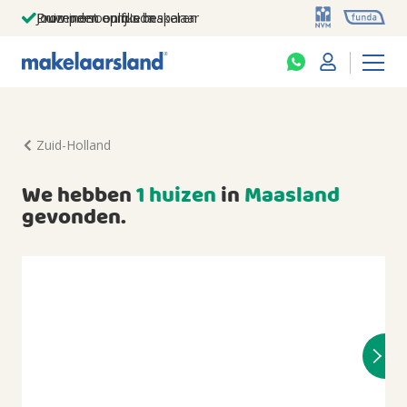
Jouw persoonlijke makelaar
Duizenden euro's besparen
Prominent op funda
Zuid-Holland
We hebben
1 huizen
in
Maasland
gevonden.