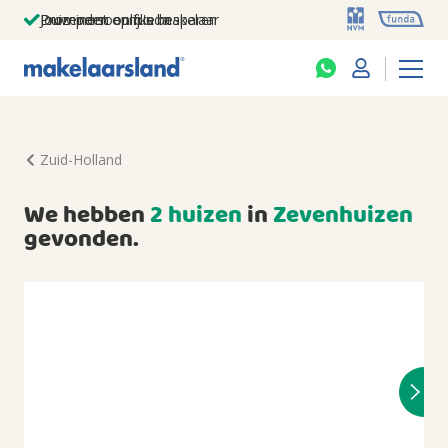
Jouw persoonlijke makelaar
Duizenden euro's besparen
Prominent op funda
Zuid-Holland
We hebben
2 huizen
in
Zevenhuizen
gevonden.