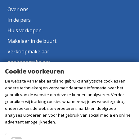
Over ons
In de pers
Huis verkopen
Makelaar in de buurt
Verkoopmakelaar
Aankoopmakelaar
Cookie voorkeuren
Contact
De website van Makelaarsland gebruikt analytische cookies (en
Vacatures
andere technieken) en verzamelt daarmee informatie over het
gebruik van de website om deze te kunnen analyseren. Verder
Volg ons
gebruiken wij tracking cookies waarmee wij jouw websitegedrag
onderzoeken, de website verbeteren, markt- en doelgroep
analyses uitvoeren en voor het gebruik van social media en online
advertentiemogelijkheden.