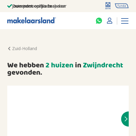
Jouw persoonlijke makelaar
Duizenden euro's besparen
Prominent op funda
Zuid-Holland
We hebben
2 huizen
in
Zwijndrecht
gevonden.