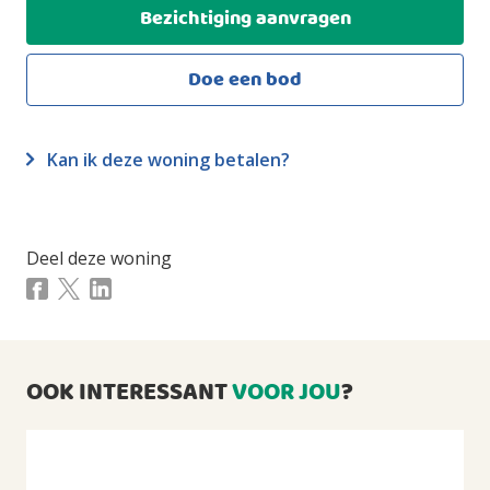
Bezichtiging aanvragen
Externe bergruimte
2
31m
Doe een bod
Overig inpandige ruimte
2
3m
Perceeloppervlakte
2
334m
Kan ik deze woning betalen?
Inhoud
3
398m
Deel deze woning
INDELING
Aantal kamers
4 kamers (waarvan 3 slaapkamers)
Aantal badkamers
OOK INTERESSANT
VOOR JOU
?
1 badkamer en 1 apart toilet
Badkamervoorzieningen
Douche, wastafel