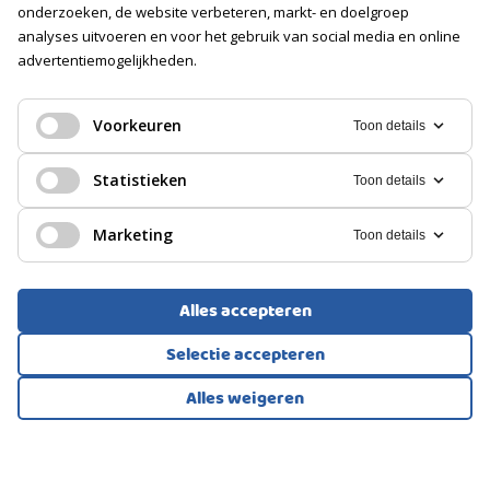
onderzoeken, de website verbeteren, markt- en doelgroep
analyses uitvoeren en voor het gebruik van social media en online
GARAGE
advertentiemogelijkheden.
BOVENWONING, APPARTEMENT
Soort
Vrijstaand steen
Amsterdam
Voorkeuren
Toon details
Voorzieningen
550.000
Statistieken
Verwarming, Elektra, Water
Toon details
€
Isolatie
Marketing
Toon details
Muurisolatie
PARKEREN
Alles accepteren
Soort
Selectie accepteren
Openbaar parkeren, Op eigen terrein
Alles weigeren
Bekijk alle foto's
1
/45