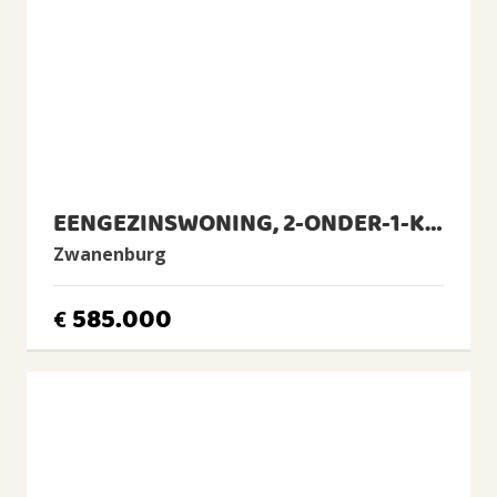
Voorzieningen
Mechanische ventilatie, TV kabel, Natuurlijke
ventilatie
ENERGIE
Energielabel
E
Isolatie
EENGEZINSWONING, 2-ONDER-1-KAPWONING
Dubbel glas
Zwanenburg
Verwarming
Cv-ketel, Openhaard
585.000
€
Warm water
Cv-ketel
CV Ketel
Intergas, 2018, Eigendom
BUITENRUIMTE