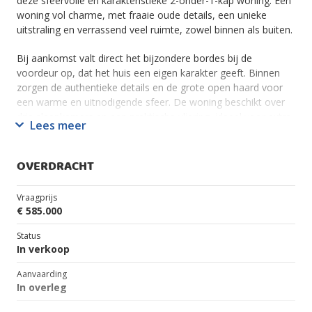
deze sfeervolle en karakteristieke 2-onder-1-kap woning. Een
woning vol charme, met fraaie oude details, een unieke
uitstraling en verrassend veel ruimte, zowel binnen als buiten.
Bij aankomst valt direct het bijzondere bordes bij de
voordeur op, dat het huis een eigen karakter geeft. Binnen
zorgen de authentieke details en de grote open haard voor
een warme en uitnodigende sfeer. De woning beschikt over
drie slaapkamers en een praktische vliering, ideaal voor extra
Lees meer
bergruimte.
De royale keuken met aangrenzende bijkeuken is heerlijk licht
dankzij de grote raampartijen en vormt het warme hart van
OVERDRACHT
het huis. Hier geniet u van een heerlijke leefruimte en uitzicht
op de indrukwekkende achtertuin van maar liefst 23 meter
Vraagprijs
diep. De tuin biedt volop privacy en tal van mogelijkheden
€ 585.000
voor tuinliefhebbers, spelende kinderen of het realiseren van
uw eigen buitenwensen. Er is een gezellig terras gesitueerd
Status
onder de 50 jaar oude, volop dragende, druivenranken. U
In verkoop
waant zich zó in Frankrijk.
Aanvaarding
Daarnaast beschikt de woning over een schuur én een
In overleg
garage, beide voorzien van gas, water en elektra. Hierdoor
zijn er diverse gebruiksmogelijkheden, zoals een