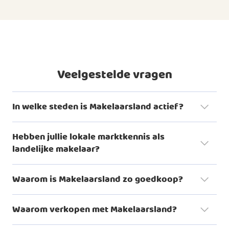
Veelgestelde vragen
In welke steden is Makelaarsland actief?
Hebben jullie lokale marktkennis als
landelijke makelaar?
woningaanbod
Waarom is Makelaarsland zo goedkoop?
Dat is eigenlijk heel logisch. Bij veel traditionele makelaars is
Waarom verkopen met Makelaarsland?
de courtage een percentage van de koopsom. Daar doen
we niet aan. Wij rekenen een vast, betaalbaar bedrag