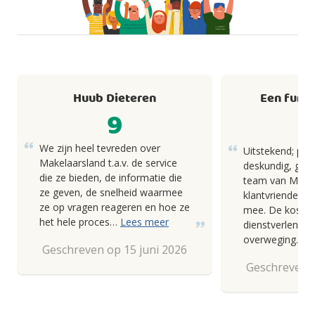
Huub Dieteren
Een fund
9
We zijn heel tevreden over
Uitstekend; pro
Makelaarsland t.a.v. de service
deskundig, goed
die ze bieden, de informatie die
team van Makel
ze geven, de snelheid waarmee
klantvriendelij
ze op vragen reageren en hoe ze
mee. De kosten
het hele proces…
Lees meer
dienstverlening
overweging.
Geschreven op 15 juni 2026
Geschreven o