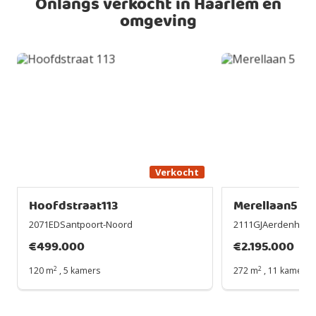
Onlangs verkocht in Haarlem en
omgeving
Verkocht
Hoofdstraat113
Merellaan5
2071EDSantpoort-Noord
2111GJAerdenhout
€
499.000
€
2.195.000
2
2
120 m
,
5 kamers
272 m
,
11 kamers