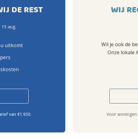
WIJ DE REST
WIJ RE
 15 aug.
Wil je ook de b
ou uitkomt
Onze lokale 
opers
rskosten
rief van €1.950.
Voor woningen b