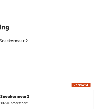
ing
Verkocht
Sneekermeer2
3825XTAmersfoort