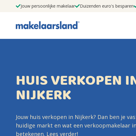
Jouw persoonlijke makelaar
Duizenden euro's besparen
HUIS VERKOPEN I
NIJKERK
Jouw huis verkopen in Nijkerk? Dan ben je va
huidige markt en wat een verkoopmakelaar in
betekenen. Lees verder!