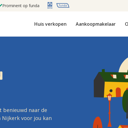
Prominent op funda
Huis verkopen
Aankoopmakelaar
O
N
st benieuwd naar de
 Nijkerk voor jou kan