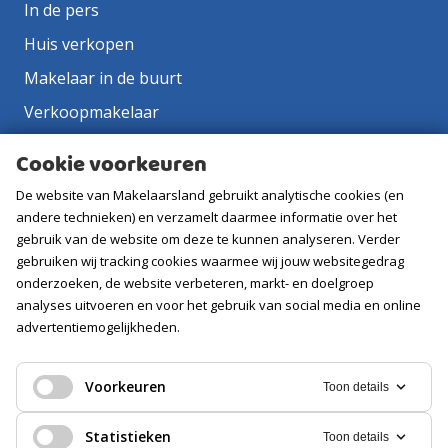
In de pers
Huis verkopen
Makelaar in de buurt
Verkoopmakelaar
Aankoopmakelaar
Cookie voorkeuren
Contact
De website van Makelaarsland gebruikt analytische cookies (en
Vacatures
andere technieken) en verzamelt daarmee informatie over het
gebruik van de website om deze te kunnen analyseren. Verder
gebruiken wij tracking cookies waarmee wij jouw websitegedrag
Volg ons
onderzoeken, de website verbeteren, markt- en doelgroep
analyses uitvoeren en voor het gebruik van social media en online
advertentiemogelijkheden.
Voorkeuren
Toon details
Statistieken
Toon details