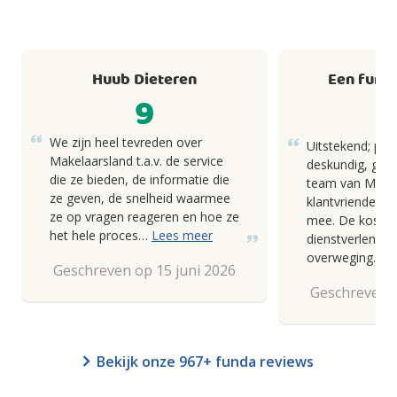
Huub Dieteren
Een fund
9
We zijn heel tevreden over
Uitstekend; pro
Makelaarsland t.a.v. de service
deskundig, goed
die ze bieden, de informatie die
team van Makel
ze geven, de snelheid waarmee
klantvriendelij
ze op vragen reageren en hoe ze
mee. De kosten
het hele proces…
Lees meer
dienstverlening
overweging.
Geschreven op 15 juni 2026
Geschreven o
Bekijk onze 967+ funda reviews