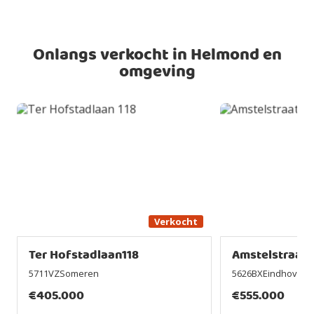
Onlangs verkocht in Helmond en
omgeving
Verkocht
Ter Hofstadlaan118
Amstelstraat3
5711VZSomeren
5626BXEindhoven
€
405.000
€
555.000