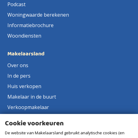
Podcast
Woningwaarde berekenen
Informatiebrochure
Woondiensten
Makelaarsland
Over ons
In de pers
Huis verkopen
Makelaar in de buurt
Verkoopmakelaar
Aankoopmakelaar
Cookie voorkeuren
Contact
De website van Makelaarsland gebruikt analytische cookies (en