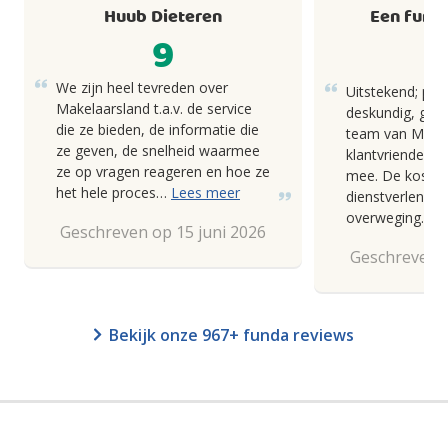
Huub Dieteren
Een fund
9
We zijn heel tevreden over
Uitstekend; pro
Makelaarsland t.a.v. de service
deskundig, goed
die ze bieden, de informatie die
team van Makel
ze geven, de snelheid waarmee
klantvriendelij
ze op vragen reageren en hoe ze
mee. De kosten
het hele proces…
Lees meer
dienstverlening
overweging.
Geschreven op 15 juni 2026
Geschreven o
Bekijk onze 967+ funda reviews