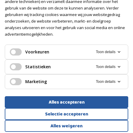
Vacatures
andere technieken) en verzamelt daarmee informatie over het
gebruik van de website om deze te kunnen analyseren. Verder
gebruiken wij tracking cookies waarmee wij jouw websitegedrag
Volg ons
onderzoeken, de website verbeteren, markt- en doelgroep
analyses uitvoeren en voor het gebruik van social media en online
advertentiemogelijkheden.
Voorkeuren
Toon details
Statistieken
Toon details
Marketing
Toon details
Alles accepteren
Selectie accepteren
Voorwaarden
Privacyverklaring
Cookies
Alles weigeren