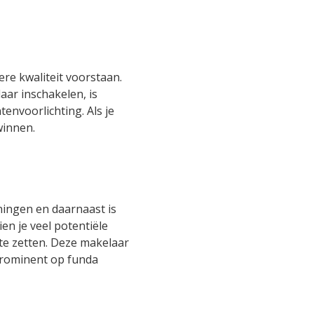
re kwaliteit voorstaan.
ar inschakelen, is
envoorlichting. Als je
winnen.
ingen en daarnaast is
n je veel potentiële
 te zetten. Deze makelaar
prominent op funda