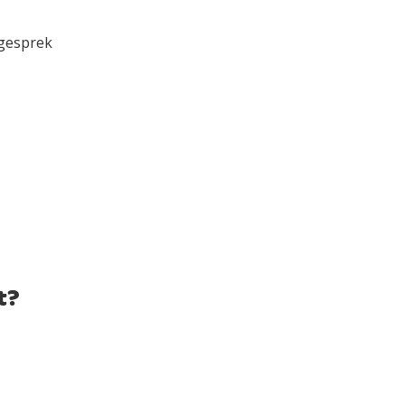
 gesprek
t?