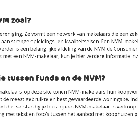
VM zoal?
ereniging. Ze vormt een netwerk van makelaars die een zeke
an strenge opleidings- en kwaliteitseisen. Een NVM-makela
Verder is een belangrijke afdeling van de NVM de Consument
bt met een NVM-makelaar, kun je hier verdere informatie in
tie tussen funda en de NVM?
 makelaars: op deze site tonen NVM-makelaars hun koopwon
 de meest gebruikte en best gewaardeerde woningsite. Indie
 het dus verstandig je huis bij een NVM-makelaar in verkoop
ing met tekst en foto’s tussen het aanbod met koophuizen 