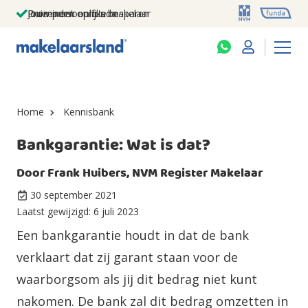
Jouw persoonlijke makelaar
Duizenden euro's besparen
Prominent op funda
Home
Kennisbank
Bankgarantie: Wat is dat?
Door
Frank Huibers, NVM Register Makelaar
30 september 2021
Laatst gewijzigd:
6 juli 2023
Een bankgarantie houdt in dat de bank
verklaart dat zij garant staan voor de
waarborgsom als jij dit bedrag niet kunt
nakomen. De bank zal dit bedrag omzetten in