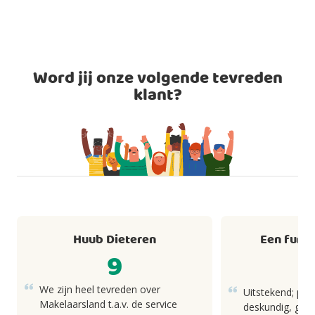
Word jij onze volgende tevreden
klant?
Huub Dieteren
Een fund
9
We zijn heel tevreden over
Uitstekend; pro
Makelaarsland t.a.v. de service
deskundig, goed