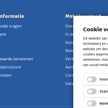
informatie
Makelaarsland
telde vragen
Over ons
Cookie 
ank
In de pers
De website van 
Huis verkopen
technieken) en 
website om deze
Makelaar in de buurt
cookies waarme
waarde berekenen
Verkoopmakelaar
verbeteren, mar
van social medi
tiebrochure
Aankoopmakelaar
ensten
Contact
Voor
Vacatures
Stat
Mark