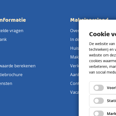
informatie
Makelaarsland
telde vragen
Over ons
Cookie 
ank
In de pers
De website van 
Huis verkopen
technieken) en 
website om deze
Makelaar in de buurt
cookies waarme
waarde berekenen
Verkoopmakelaar
verbeteren, mar
van social medi
tiebrochure
Aankoopmakelaar
ensten
Contact
Voor
Vacatures
Stat
Mark