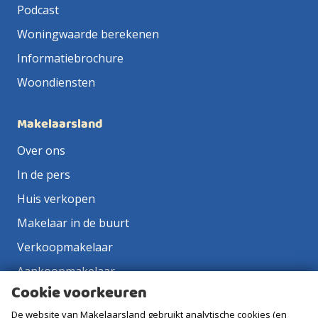
Podcast
Woningwaarde berekenen
Informatiebrochure
Woondiensten
Makelaarsland
Over ons
In de pers
Huis verkopen
Makelaar in de buurt
Verkoopmakelaar
Aankoopmakelaar
Cookie voorkeuren
Contact
De website van Makelaarsland gebruikt analytische cookies (en