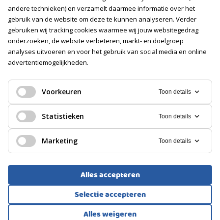
Vacatures
andere technieken) en verzamelt daarmee informatie over het
gebruik van de website om deze te kunnen analyseren. Verder
Volg ons
gebruiken wij tracking cookies waarmee wij jouw websitegedrag
onderzoeken, de website verbeteren, markt- en doelgroep
analyses uitvoeren en voor het gebruik van social media en online
advertentiemogelijkheden.
Voorkeuren
Toon details
Statistieken
Toon details
Marketing
Toon details
Alles accepteren
Voorwaarden
Privacyverklaring
Cookies
Selectie accepteren
Alles weigeren