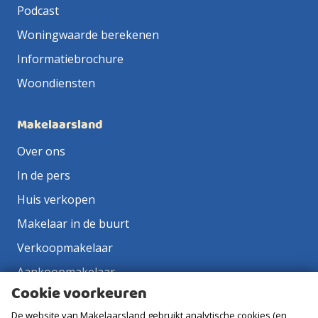
Podcast
Woningwaarde berekenen
Informatiebrochure
Woondiensten
Makelaarsland
Over ons
In de pers
Huis verkopen
Makelaar in de buurt
Verkoopmakelaar
Aankoopmakelaar
Cookie voorkeuren
Contact
De website van Makelaarsland gebruikt analytische cookies (en