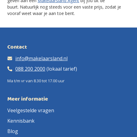
geven aan een
Makelaarsland Agent
bij jou uit de
buurt.
Natuurlijk nog steeds voor een vaste prijs, zodat je
vooraf weet waar je aan toe bent.
Contact
info@makelaarsland.nl
088 200 2000
(lokaal tarief)
Ma t/m vr van 8.30 tot 17.00 uur
Meer informatie
Veelgestelde vragen
Kennisbank
Blog