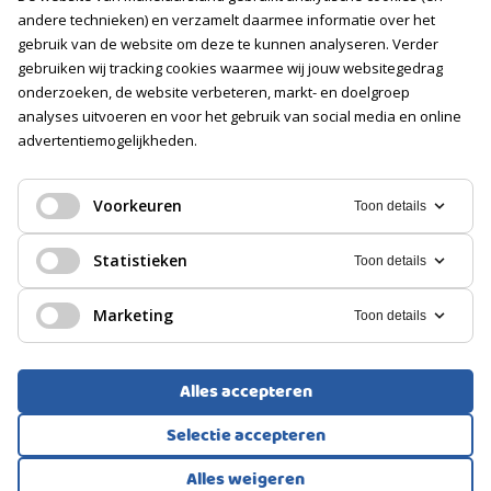
Vacatures
andere technieken) en verzamelt daarmee informatie over het
gebruik van de website om deze te kunnen analyseren. Verder
Volg ons
gebruiken wij tracking cookies waarmee wij jouw websitegedrag
onderzoeken, de website verbeteren, markt- en doelgroep
analyses uitvoeren en voor het gebruik van social media en online
advertentiemogelijkheden.
Voorkeuren
Toon details
Statistieken
Toon details
Marketing
Toon details
Alles accepteren
Voorwaarden
Privacyverklaring
Cookies
Selectie accepteren
Alles weigeren