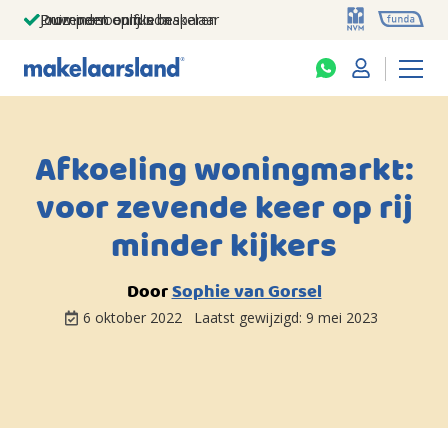
Jouw persoonlijke makelaar
Duizenden euro's besparen
Prominent op funda
Afkoeling woningmarkt:
voor zevende keer op rij
minder kijkers
Door
Sophie van Gorsel
6 oktober 2022
Laatst gewijzigd:
9 mei 2023