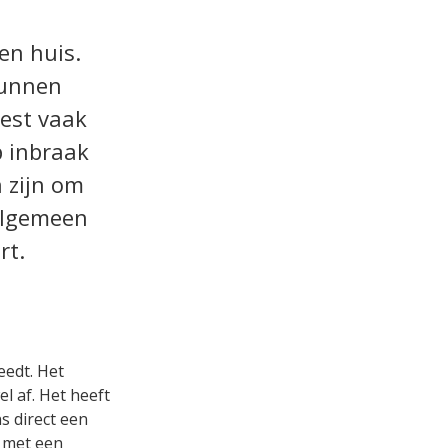
en huis.
kunnen
eest vaak
p inbraak
n zijn om
algemeen
rt.
eedt. Het
l af. Het heeft
s direct een
s met een