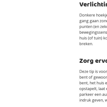
Verlichti
Donkere hoekjes
gang gaan zond
punten (en zeke
bewegingssensor
huis (of tuin) k
breken.
Zorg erv
Deze tip is voo
bent of gewoon
bent, het huis 
opstapelt, laat 
parkeer een au
indruk geven, wa