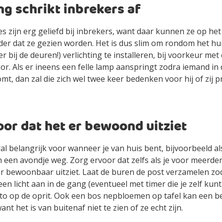
ng schrikt inbrekers af
 zijn erg geliefd bij inbrekers, want daar kunnen ze op he
er dat ze gezien worden. Het is dus slim om rondom het hui
r bij de deuren!) verlichting te installeren, bij voorkeur met
. Als er ineens een felle lamp aanspringt zodra iemand in 
omt, dan zal die zich wel twee keer bedenken voor hij of zij p
oor dat het er bewoond uitziet
ral belangrijk voor wanneer je van huis bent, bijvoorbeeld al
 een avondje weg. Zorg ervoor dat zelfs als je voor meerd
er bewoonbaar uitziet. Laat de buren de post verzamelen zoda
een licht aan in de gang (eventueel met timer die je zelf kunt
to op de oprit. Ook een bos nepbloemen op tafel kan een 
nt het is van buitenaf niet te zien of ze echt zijn.