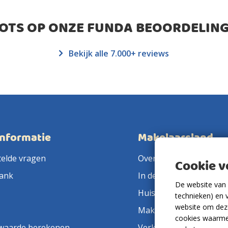
ROTS OP ONZE FUNDA BEOORDELING
Bekijk alle 7.000+ reviews
informatie
Makelaarsland
telde vragen
Over ons
Cookie 
ank
In de pers
De website van 
Huis verkopen
technieken) en 
website om deze
Makelaar in de buurt
cookies waarme
waarde berekenen
Verkoopmakelaar