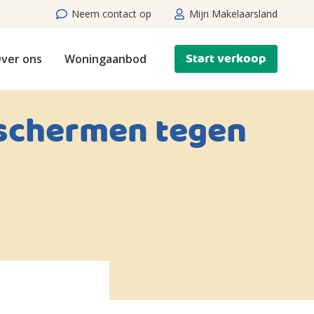
Neem contact op
Mijn Makelaarsland
Start verkoop
ver ons
Woningaanbod
eschermen tegen