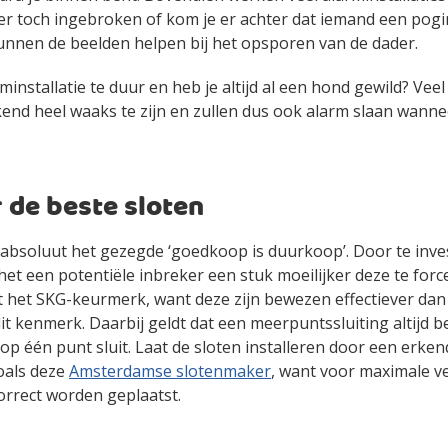
er toch ingebroken of kom je er achter dat iemand een pogi
nnen de beelden helpen bij het opsporen van de dader.
rminstallatie te duur en heb je altijd al een hond gewild? Ve
end heel waaks te zijn en zullen dus ook alarm slaan wanne
 de beste sloten
t absoluut het gezegde ‘goedkoop is duurkoop’. Door te inv
het een potentiële inbreker een stuk moeilijker deze te forcer
t het SKG-keurmerk, want deze zijn bewezen effectiever da
it kenmerk. Daarbij geldt dat een meerpuntssluiting altijd b
s op één punt sluit. Laat de sloten installeren door een erke
oals deze
Amsterdamse slotenmaker
, want voor maximale ve
orrect worden geplaatst.