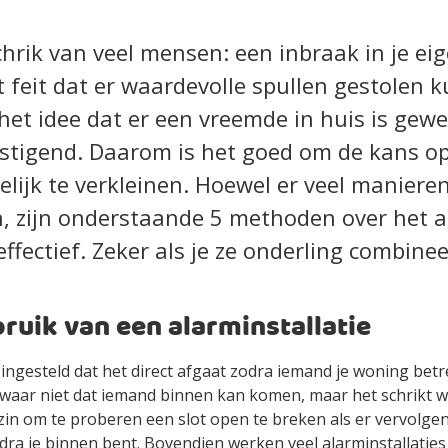
chrik van veel mensen: een inbraak in je eig
t feit dat er waardevolle spullen gestolen 
het idee dat er een vreemde in huis is gew
stigend. Daarom is het goed om de kans o
lijk te verkleinen. Hoewel er veel maniere
n, zijn onderstaande 5 methoden over het 
ffectief. Zeker als je ze onderling combinee
ruik van een alarminstallatie
 ingesteld dat het direct afgaat zodra iemand je woning betr
waar niet dat iemand binnen kan komen, maar het schrikt we
in om te proberen een slot open te breken als er vervolgen
odra je binnen bent. Bovendien werken veel alarminstallatie