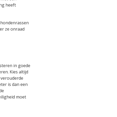
ng heeft
el hondenrassen
er ze onraad
esteren in goede
en. Kies altijd
n verouderde
eter is dan een
nde
iligheid moet