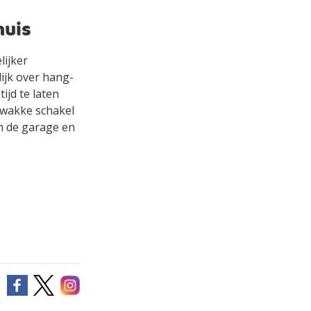
huis
lijker
ijk over hang-
ijd te laten
zwakke schakel
en de garage en