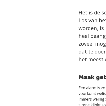
Het is de s
Los van he
worden, is 
heel beang
zoveel moge
dat te doe
het meest e
Maak geb
Een alarm is zo
voorkomt welis
immers weinig z
sirene klinkt z