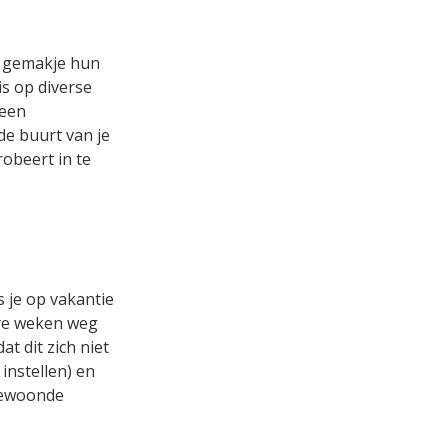
t gemakje hun
s op diverse
 een
de buurt van je
robeert in te
s je op vakantie
ere weken weg
t dit zich niet
 instellen) en
bewoonde