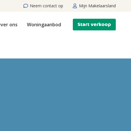
Neem contact op
Mijn Makelaarsland
Start verkoop
ver ons
Woningaanbod