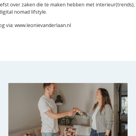
 liefst over zaken die te maken hebben met interieur(trends),
igital nomad lifstyle.
log via: www.leonievanderlaan.nl