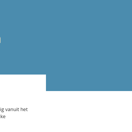
n
ig vanuit het
jke