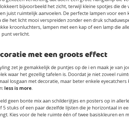
okkeert bijvoorbeeld het zicht, terwijl kleine spotjes die de 
en juist ruimtelijk aanvoelen. De perfecte lampen voor een 
 die het licht mooi verspreiden zonder een druk schaduwspe
ukke kroonluchters, lampen met een kap of een lamp die all
 punt verlicht.
coratie met een groots effect
tyling zet je gemakkelijk de puntjes op de i en maak je van j
ek waar het gezellig tafelen is. Doordat je niet zoveel ruimt
maal losgaan met decoratie, maar beter enkele eyecatchers 
n:
less is more
.
ld geen bonte mix aan schilderijtjes en posters op in allerl
f 5 stuks of een paar dezelfde lijsten die je horizontaal in ee
ngt. Kies voor de hele ruimte één of twee basiskleuren en 