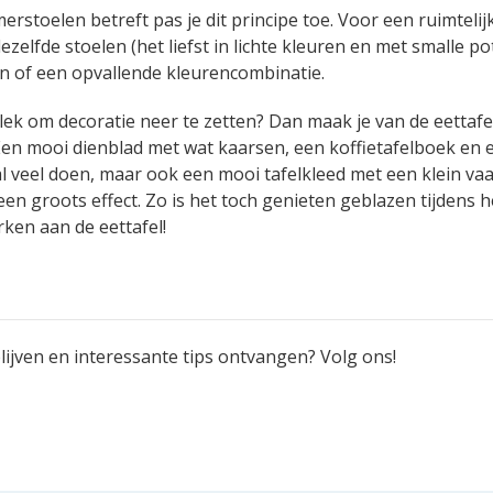
rstoelen betreft pas je dit principe toe. Voor een ruimtelij
dezelfde stoelen (het liefst in lichte kleuren en met smalle p
n of een opvallende kleurencombinatie.
lek om decoratie neer te zetten? Dan maak je van de eettafe
Een mooi dienblad met wat kaarsen, een koffietafelboek en 
l veel doen, maar ook een mooi tafelkleed met een klein va
een groots effect. Zo is het toch genieten geblazen tijdens h
ken aan de eettafel!
ijven en interessante tips ontvangen? Volg ons!