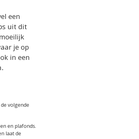
wel een
s uit dit
moeilijk
aar je op
ook in een
n.
 de volgende
en en plafonds.
en laat de