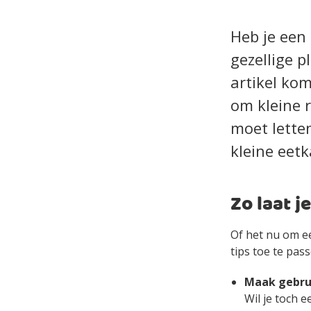
Heb je een 
gezellige p
artikel kom
om kleine r
moet letten
kleine eet
Zo laat j
Of het nu om e
tips toe te pass
Maak gebrui
Wil je toch 