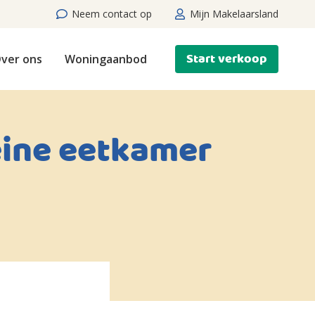
Neem contact op
Mijn Makelaarsland
Start verkoop
ver ons
Woningaanbod
leine eetkamer