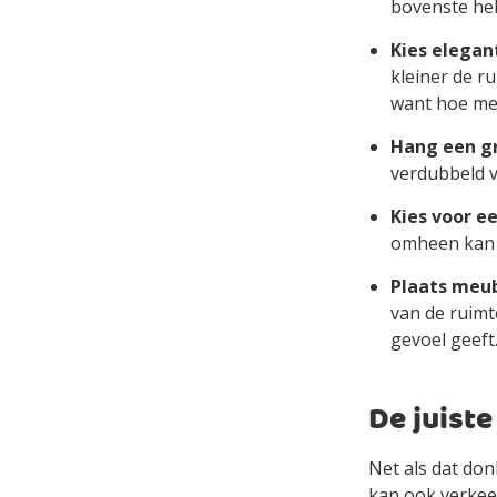
bovenste hel
Kies elegan
kleiner de r
want hoe mee
Hang een gr
verdubbeld v
Kies voor e
omheen kan l
Plaats meub
van de ruimt
gevoel geeft
De juiste
Net als dat do
kan ook verkeer