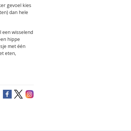
ker gevoel kies
oten) dan hele
l een wisselend
een hippe
asje met één
et eten,