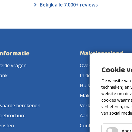
Bekijk alle 7.000+ reviews
informatie
Makelaarsland
telde vragen
Over ons
Cookie 
ank
In de pers
De website van 
Huis verkopen
technieken) en 
website om deze
Makelaar in de buurt
cookies waarme
waarde berekenen
Verkoopmakelaar
verbeteren, mar
van social medi
tiebrochure
Aankoopmakelaar
ensten
Contact
Voor