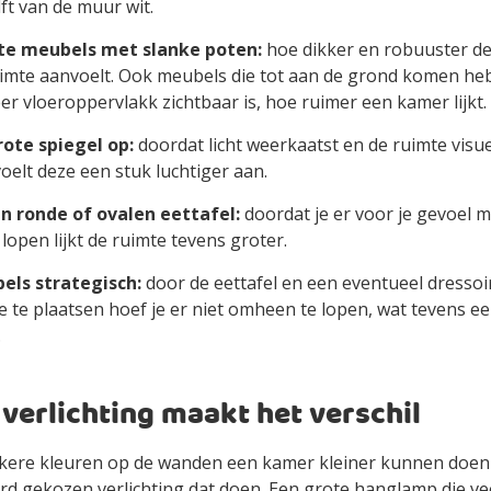
ft van de muur wit.
te meubels met slanke poten:
hoe dikker en robuuster d
uimte aanvoelt. Ook meubels die tot aan de grond komen hebb
r vloeroppervlakk zichtbaar is, hoe ruimer een kamer lijkt.
ote spiegel op:
doordat licht weerkaatst en de ruimte visu
oelt deze een stuk luchtiger aan.
en ronde of ovalen eettafel:
doordat je er voor je gevoel m
open lijkt de ruimte tevens groter.
els strategisch:
door de eettafel en een eventueel dressoi
e te plaatsen hoef je er niet omheen te lopen, wat tevens ee
.
 verlichting maakt het verschil
nkere kleuren op de wanden een kamer kleiner kunnen doen
d gekozen verlichting dat doen. Een grote hanglamp die vee