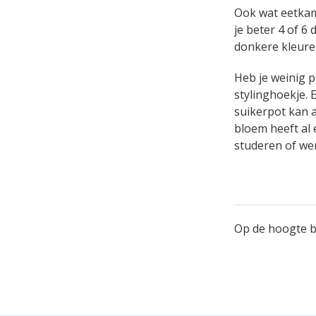
Ook wat eetkame
je beter 4 of 6 
donkere kleure
Heb je weinig p
stylinghoekje. 
suikerpot kan a
bloem heeft al 
studeren of wer
Op de hoogte bl