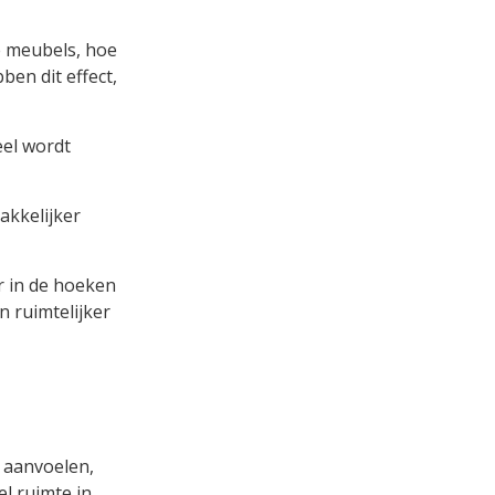
e meubels, hoe
en dit effect,
eel wordt
akkelijker
r in de hoeken
n ruimtelijker
 aanvoelen,
l ruimte in