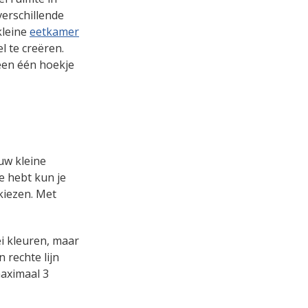
verschillende
kleine
eetkamer
l te creëren.
een één hoekje
ouw kleine
e hebt kun je
kiezen. Met
ei kleuren, maar
n rechte lijn
maximaal 3