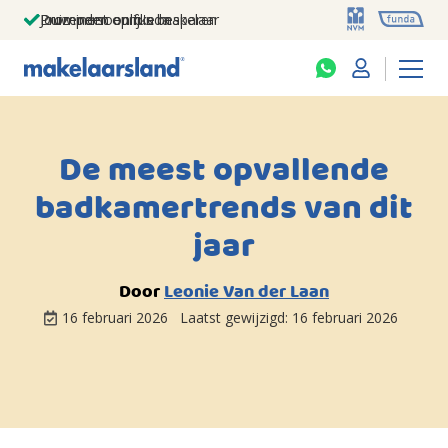
Jouw persoonlijke makelaar
Duizenden euro's besparen
Prominent op funda
De meest opvallende
badkamertrends van dit
jaar
Door
Leonie Van der Laan
16 februari 2026
Laatst gewijzigd:
16 februari 2026