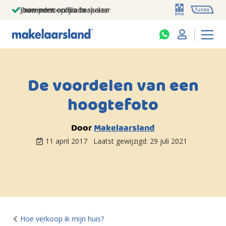
Jouw persoonlijke makelaar
Duizenden euro's besparen
Prominent op funda
De voordelen van een
hoogtefoto
Door
Makelaarsland
11 april 2017
Laatst gewijzigd:
29 juli 2021
Hoe verkoop ik mijn huis?