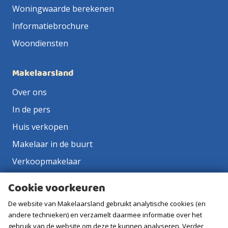
Woningwaarde berekenen
Informatiebrochure
Woondiensten
Makelaarsland
Over ons
In de pers
Huis verkopen
Makelaar in de buurt
Verkoopmakelaar
Aankoopmakelaar
Cookie voorkeuren
Contact
De website van Makelaarsland gebruikt analytische cookies (en
Vacatures
andere technieken) en verzamelt daarmee informatie over het
gebruik van de website om deze te kunnen analyseren. Verder