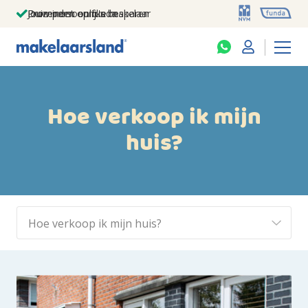
Jouw persoonlijke makelaar
Duizenden euro's besparen
Prominent op funda
Hoe verkoop ik mijn
huis?