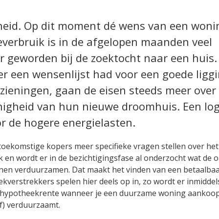
id. Op dit moment dé wens van een woni
everbruik is in de afgelopen maanden veel
er geworden bij de zoektocht naar een huis
er een wensenlijst had voor een goede ligg
zieningen, gaan de eisen steeds meer over
nigheid van hun nieuwe droomhuis. Een log
or de hogere energielasten.
toekomstige kopers meer specifieke vragen stellen over he
 en wordt er in de bezichtigingsfase al onderzocht wat de o
nnen verduurzamen. Dat maakt het vinden van een betaalba
ekverstrekkers spelen hier deels op in, zo wordt er inmiddel
 hypotheekrente wanneer je een duurzame woning aankoopt
af) verduurzaamt.