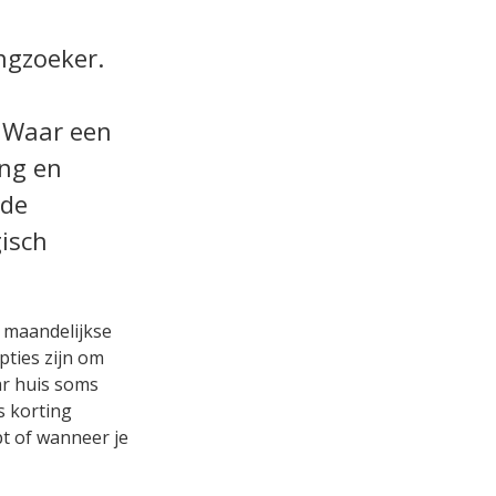
ngzoeker.
. Waar een
ing en
 de
isch
t maandelijkse
pties zijn om
ar huis soms
s korting
 of wanneer je