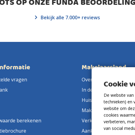
ROTS OP ONZE FUNDA BEOORDELING
Bekijk alle 7.000+ reviews
informatie
Makelaarsland
telde vragen
Over ons
Cookie 
ank
In de pers
De website van 
Huis verkopen
technieken) en 
website om deze
Makelaar in de buurt
cookies waarme
waarde berekenen
Verkoopmakelaar
verbeteren, mar
van social medi
tiebrochure
Aankoopmakelaar