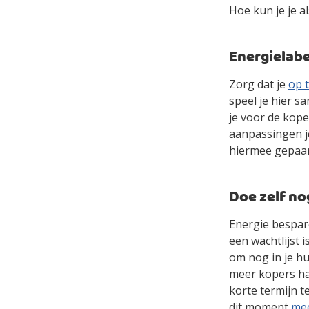
Hoe kun je je 
Energielabe
Zorg dat je
op t
speel je hier 
je voor de kop
aanpassingen j
hiermee gepaar
Doe zelf no
Energie bespare
een wachtlijst 
om nog in je hu
meer kopers ha
korte termijn t
dit moment
me