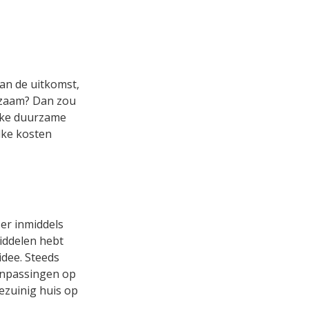
an de uitkomst,
urzaam? Dan zou
elke duurzame
lke kosten
 er inmiddels
middelen hebt
idee. Steeds
anpassingen op
ezuinig huis op