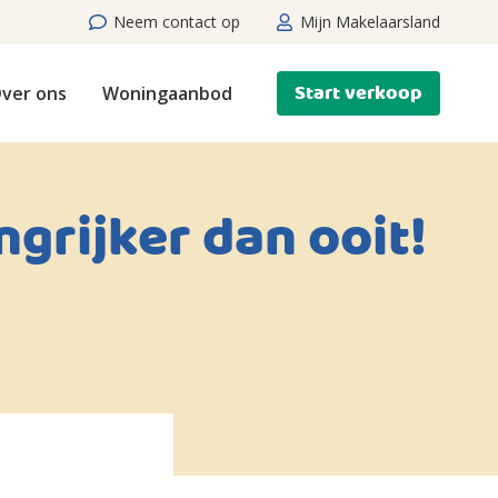
Neem contact op
Mijn Makelaarsland
Start verkoop
ver ons
Woningaanbod
grijker dan ooit!