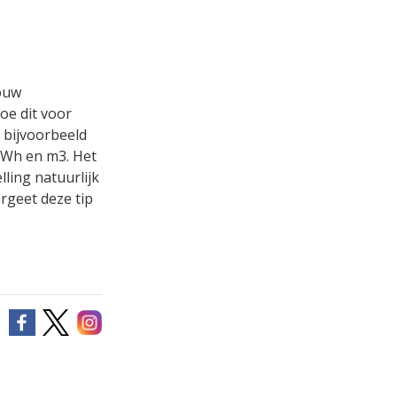
jouw
Doe dit voor
 bijvoorbeeld
kWh en m3. Het
ling natuurlijk
rgeet deze tip