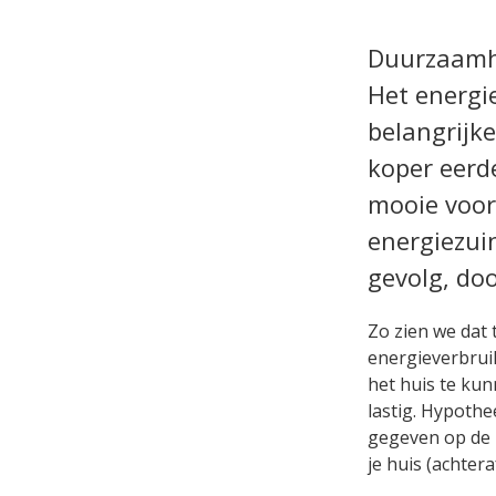
Duurzaamhe
Het energi
belangrijk
koper eerd
mooie voor
energiezui
gevolg, do
Zo zien we dat 
energieverbruik
het huis te ku
lastig. Hypothe
gegeven op de
je huis (achter