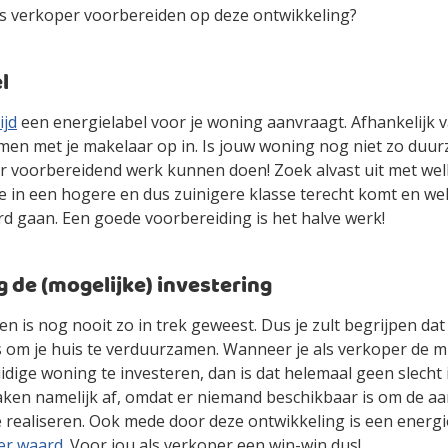
als verkoper voorbereiden op deze ontwikkeling?
l
ijd
een energielabel voor je woning aanvraagt. Afhankelijk v
samen met je makelaar op in. Is jouw woning nog niet zo du
er voorbereidend werk kunnen doen! Zoek alvast uit met w
e in een hogere en dus zuinigere klasse terecht komt en we
d gaan. Een goede voorbereiding is het halve werk!
g de (mogelijke) investering
n is nog nooit zo in trek geweest. Dus je zult begrijpen dat
is om je huis te verduurzamen. Wanneer je als verkoper de 
idige woning te investeren, dan is dat helemaal geen slecht 
ken namelijk af, omdat er niemand beschikbaar is om de a
e realiseren. Ook mede door deze ontwikkeling is een energi
er waard
. Voor jou als verkoper een win-win dus!