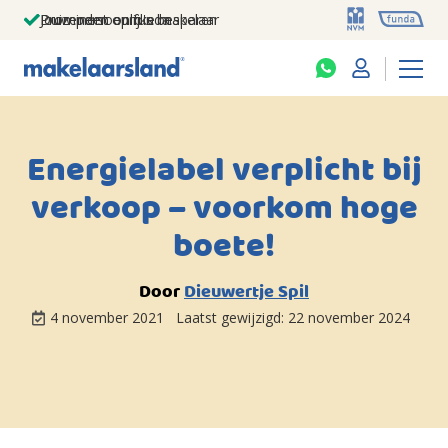
Jouw persoonlijke makelaar
Duizenden euro's besparen
Prominent op funda
Energielabel verplicht bij
verkoop – voorkom hoge
boete!
Door
Dieuwertje Spil
4 november 2021
Laatst gewijzigd:
22 november 2024