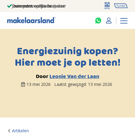
Jouw persoonlijke makelaar
Duizenden euro's besparen
Prominent op funda
Energiezuinig kopen?
Hier moet je op letten!
Door
Leonie Van der Laan
13 mei 2026
Laatst gewijzigd:
13 mei 2026
Artikelen