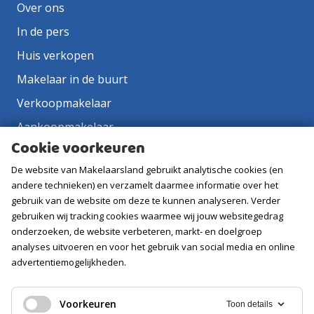
Over ons
In de pers
Huis verkopen
Makelaar in de buurt
Verkoopmakelaar
Aankoopmakelaar
Cookie voorkeuren
Contact
De website van Makelaarsland gebruikt analytische cookies (en
Vacatures
andere technieken) en verzamelt daarmee informatie over het
gebruik van de website om deze te kunnen analyseren. Verder
Volg ons
gebruiken wij tracking cookies waarmee wij jouw websitegedrag
onderzoeken, de website verbeteren, markt- en doelgroep
analyses uitvoeren en voor het gebruik van social media en online
advertentiemogelijkheden.
Voorkeuren
Toon details