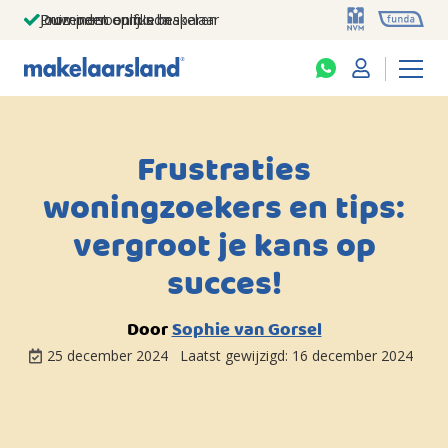
Jouw persoonlijke makelaar
Duizenden euro's besparen
Prominent op funda
Frustraties
woningzoekers en tips:
vergroot je kans op
succes!
Door
Sophie van Gorsel
25 december 2024
Laatst gewijzigd:
16 december 2024