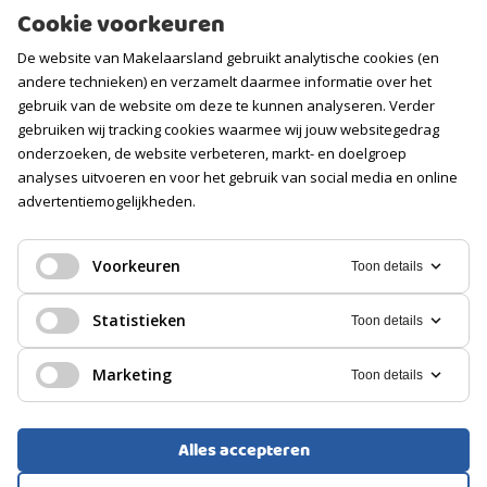
Cookie voorkeuren
Contact
De website van Makelaarsland gebruikt analytische cookies (en
Vacatures
andere technieken) en verzamelt daarmee informatie over het
gebruik van de website om deze te kunnen analyseren. Verder
Volg ons
gebruiken wij tracking cookies waarmee wij jouw websitegedrag
onderzoeken, de website verbeteren, markt- en doelgroep
analyses uitvoeren en voor het gebruik van social media en online
advertentiemogelijkheden.
Voorkeuren
Toon details
Statistieken
Toon details
Marketing
Toon details
Alles accepteren
Voorwaarden
Privacyverklaring
Cookies