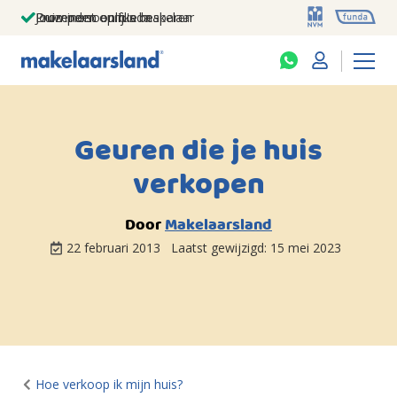
Jouw persoonlijke makelaar
Duizenden euro's besparen
Prominent op funda
Geuren die je huis
verkopen
Door
Makelaarsland
22 februari 2013
Laatst gewijzigd:
15 mei 2023
Hoe verkoop ik mijn huis?