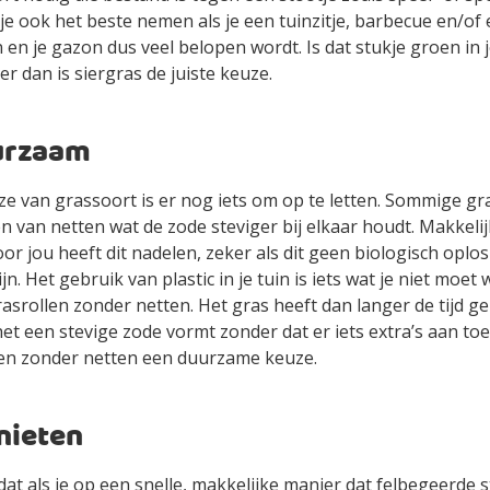
je ook het beste nemen als je een tuinzitje, barbecue en/of 
 en je gazon dus veel belopen wordt. Is dat stukje groen in j
er dan is siergras de juiste keuze.
urzaam
ze van grassoort is er nog iets om op te letten. Sommige g
 van netten wat de zode steviger bij elkaar houdt. Makkeli
r jou heeft dit nadelen, zeker als dit geen biologisch opl
ijn. Het gebruik van plastic in je tuin is iets wat je niet moet 
srollen zonder netten. Het gras heeft dan langer de tijd g
et een stevige zode vormt zonder dat er iets extra’s aan to
n zonder netten een duurzame keuze.
nieten
k dat als je op een snelle, makkelijke manier dat felbegeerde 