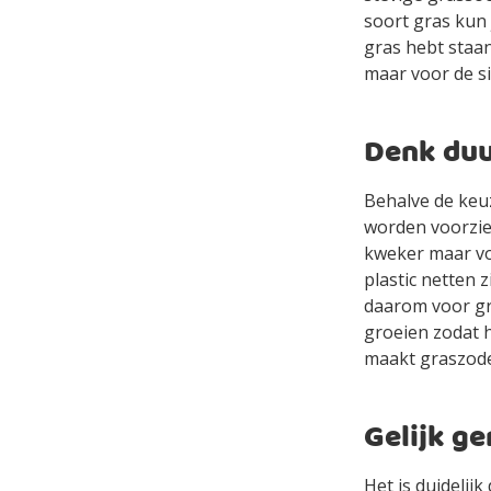
soort gras kun 
gras hebt staan
maar voor de si
Denk du
Behalve de keu
worden voorzien
kweker maar voo
plastic netten z
daarom voor gra
groeien zodat h
maakt graszode
Gelijk ge
Het is duidelij