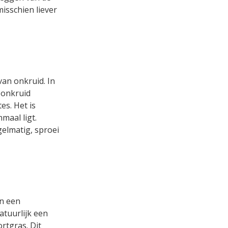
isschien liever
van onkruid. In
 onkruid
es. Het is
maal ligt.
gelmatig, sproei
in een
atuurlijk een
rtgras. Dit