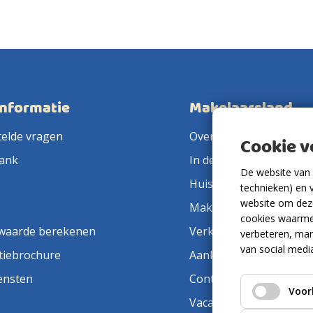
informatie
Makelaarsland
telde vragen
Over ons
Cookie 
ank
In de pers
De website van 
Huis verkopen
technieken) en 
website om deze
Makelaar in de buurt
cookies waarme
waarde berekenen
Verkoopmakelaar
verbeteren, mar
van social medi
tiebrochure
Aankoopmakelaar
ensten
Contact
Voor
Vacatures