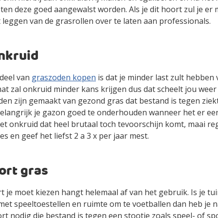
n deze goed aangewalst worden. Als je dit hoort zul je er m
 leggen van de grasrollen over te laten aan professionals.
nkruid
deel van
graszoden kopen
is dat je minder last zult hebben 
at zal onkruid minder kans krijgen dus dat scheelt jou weer
en zijn gemaakt van gezond gras dat bestand is tegen ziekt
belangrijk je gazon goed te onderhouden wanneer het er een
et onkruid dat heel brutaal toch tevoorschijn komt, maai re
s en geef het liefst 2 a 3 x per jaar mest.
ort gras
 je moet kiezen hangt helemaal af van het gebruik. Is je tu
met speeltoestellen en ruimte om te voetballen dan heb je n
rt nodig die bestand is tegen een stootje zoals speel- of spo