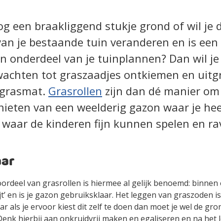
nog een braakliggend stukje grond of wil je 
 van je bestaande tuin veranderen en is een
n onderdeel van je tuinplannen? Dan wil je
chten tot graszaadjes ontkiemen en uitgr
 grasmat.
Grasrollen
zijn dan dé manier om
ieten van een weelderig gazon waar je heer
 waar de kinderen fijn kunnen spelen en ra
aar
ordeel van grasrollen is hiermee al gelijk benoemd: binnen
jt’ en is je gazon gebruiksklaar. Het leggen van graszoden is
r als je ervoor kiest dit zelf te doen dan moet je wel de gr
enk hierbij aan onkruidvrij maken en egaliseren en na het 