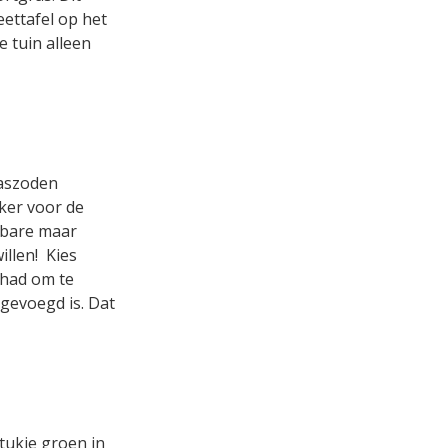
eettafel op het
e tuin alleen
raszoden
jker voor de
osbare maar
willen! Kies
ehad om te
egevoegd is. Dat
stukje groen in