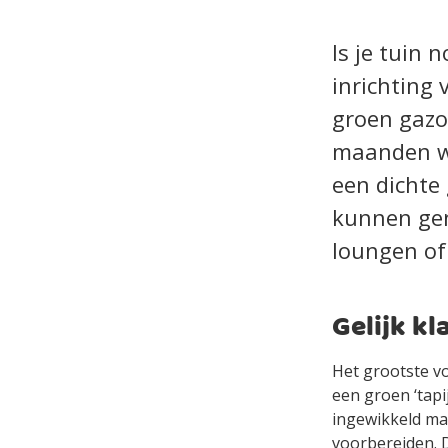
Is je tuin 
inrichting
groen gazo
maanden wa
een dichte
kunnen gen
loungen of
Gelijk kl
Het grootste vo
een groen ‘tapi
ingewikkeld maa
voorbereiden. D