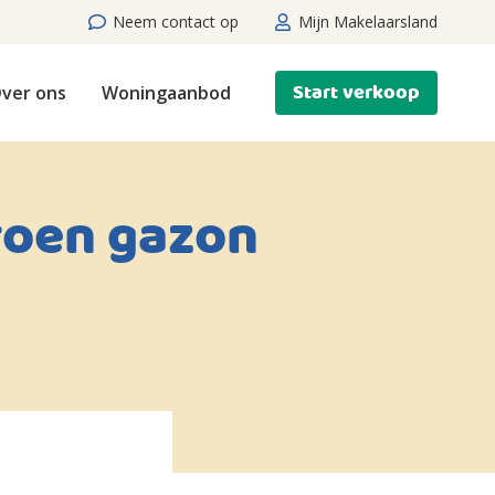
Neem contact op
Mijn Makelaarsland
Start verkoop
ver ons
Woningaanbod
roen gazon