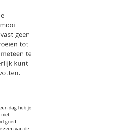
de
 mooi
 vast geen
oeien tot
 meteen te
lijk kunt
votten.
 een dag heb je
 niet
ond goed
leggen van de