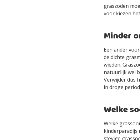
graszoden moete
voor kiezen het
Minder o
Een ander voor
de dichte grasm
wieden. Graszod
natuurlijk wel 
Verwijder dus h
in droge periode
Welke so
Welke grassoort
kinderparadijs 
stevige grassoo