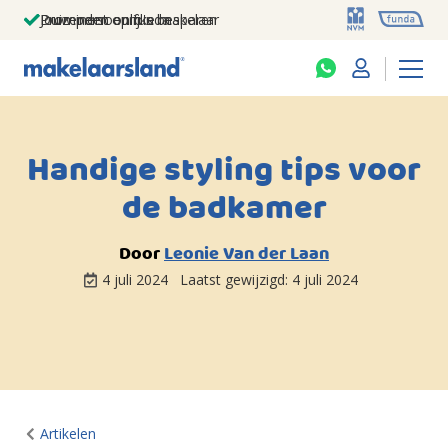
Jouw persoonlijke makelaar
Duizenden euro's besparen
Prominent op funda
Handige styling tips voor
de badkamer
Door
Leonie Van der Laan
4 juli 2024
Laatst gewijzigd:
4 juli 2024
Artikelen