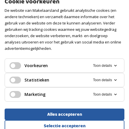
Cookie voorkeuren
Contact
De website van Makelaarsland gebruikt analytische cookies (en
Vacatures
andere technieken) en verzamelt daarmee informatie over het
gebruik van de website om deze te kunnen analyseren. Verder
Volg ons
gebruiken wij tracking cookies waarmee wij jouw websitegedrag
onderzoeken, de website verbeteren, markt- en doelgroep
analyses uitvoeren en voor het gebruik van social media en online
advertentiemogelijkheden.
Voorkeuren
Toon details
Statistieken
Toon details
Marketing
Toon details
Alles accepteren
Voorwaarden
Privacyverklaring
Cookies
Selectie accepteren