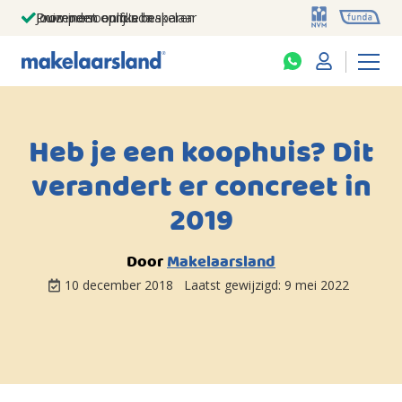
Jouw persoonlijke makelaar
Duizenden euro's besparen
Prominent op funda
Heb je een koophuis? Dit
verandert er concreet in
2019
Door
Makelaarsland
10 december 2018
Laatst gewijzigd:
9 mei 2022