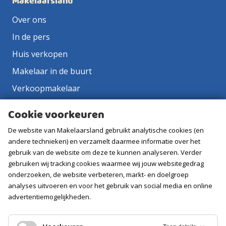
Makelaarsland
Over ons
In de pers
Huis verkopen
Makelaar in de buurt
Verkoopmakelaar
Aankoopmakelaar
Cookie voorkeuren
Contact
De website van Makelaarsland gebruikt analytische cookies (en
Vacatures
andere technieken) en verzamelt daarmee informatie over het
gebruik van de website om deze te kunnen analyseren. Verder
gebruiken wij tracking cookies waarmee wij jouw websitegedrag
Volg ons
onderzoeken, de website verbeteren, markt- en doelgroep
analyses uitvoeren en voor het gebruik van social media en online
advertentiemogelijkheden.