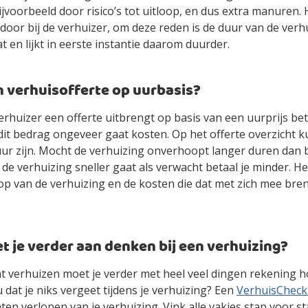
ijvoorbeeld door risico’s tot uitloop, en dus extra manuren. H
erdoor bij de verhuizer, om deze reden is de duur van de ver
t en lijkt in eerste instantie daarom duurder.
en verhuisofferte op uurbasis?
huizer een offerte uitbrengt op basis van een uurprijs bet
dit bedrag ongeveer gaat kosten. Op het offerte overzicht k
ur zijn. Mocht de verhuizing onverhoopt langer duren dan b
e verhuizing sneller gaat als verwacht betaal je minder. Het
op van de verhuizing en de kosten die dat met zich mee brengt
t je verder aan denken bij een verhuizing?
t verhuizen moet je verder met heel veel dingen rekening 
 dat je niks vergeet tijdens je verhuizing? Een
VerhuisCheckl
aten verlopen van je verhuizing. Vink alle vakjes stap voor st