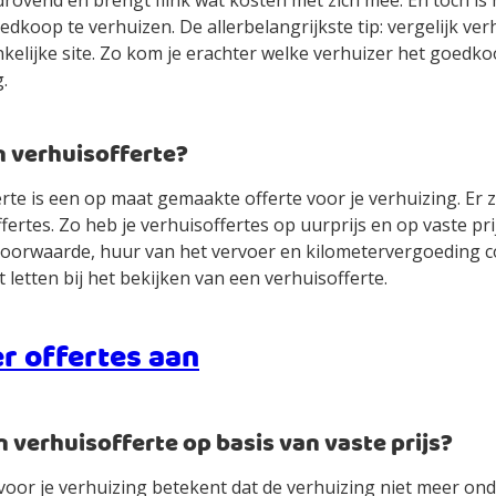
jdrovend en brengt flink wat kosten met zich mee. En toch is 
dkoop te verhuizen. De allerbelangrijkste tip: vergelijk ver
elijke site. Zo kom je erachter welke verhuizer het goedko
.
en verhuisofferte?
rte is een op maat gemaakte offerte voor je verhuizing. Er z
offertes. Zo heb je verhuisoffertes op uurprijs en op vaste pr
voorwaarde, huur van het vervoer en kilometervergoeding
 letten bij het bekijken van een verhuisofferte.
r offertes aan
en verhuisofferte op basis van vaste prijs?
 voor je verhuizing betekent dat de verhuizing niet meer ond