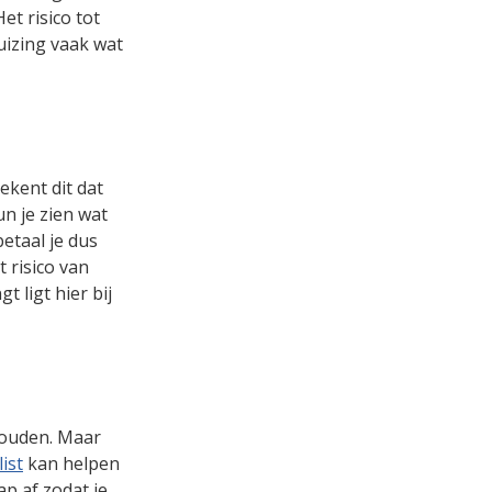
et risico tot
huizing vaak wat
ekent dit dat
un je zien wat
etaal je dus
 risico van
 ligt hier bij
houden. Maar
ist
kan helpen
ap af zodat je