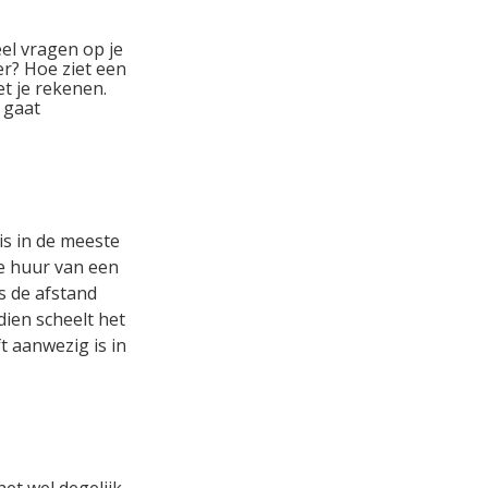
el vragen op je
er? Hoe ziet een
t je rekenen.
 gaat
is in de meeste
e huur van een
is de afstand
dien scheelt het
t aanwezig is in