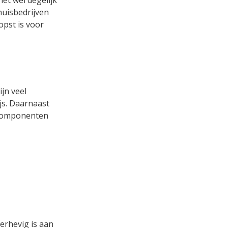
het wel degelijk
huisbedrijven
opst is voor
ijn veel
ijs. Daarnaast
 componenten
erhevig is aan