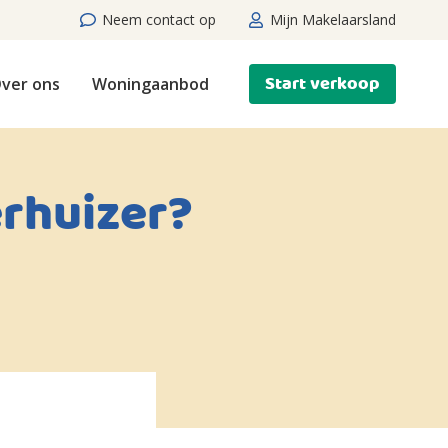
Neem contact op
Mijn Makelaarsland
Start verkoop
ver ons
Woningaanbod
erhuizer?