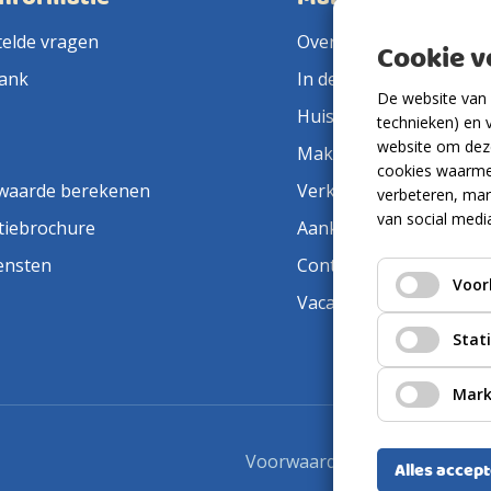
telde vragen
Over ons
Cookie 
ank
In de pers
De website van 
Huis verkopen
technieken) en 
website om deze
Makelaar in de buurt
cookies waarme
waarde berekenen
Verkoopmakelaar
verbeteren, mar
van social medi
tiebrochure
Aankoopmakelaar
ensten
Contact
Voor
Vacatures
Stat
Mark
Voorwaarden
Privacyverkla
Alles accep