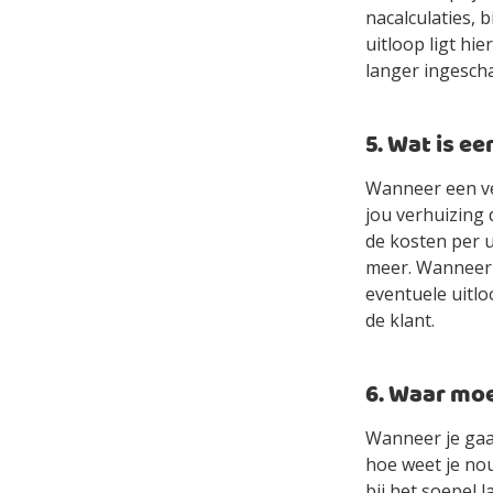
nacalculaties, b
uitloop ligt hi
langer ingescha
5. Wat is e
Wanneer een ver
jou verhuizing 
de kosten per u
meer. Wanneer d
eventuele uitlo
de klant.
6. Waar moe
Wanneer je gaa
hoe weet je nou
bij het soepel l