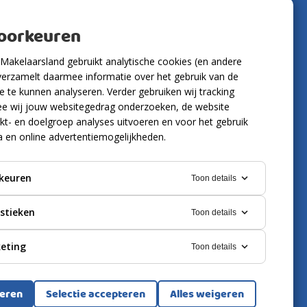
voorkeuren
Makelaarsland gebruikt analytische cookies (en andere
verzamelt daarmee informatie over het gebruik van de
 te kunnen analyseren. Verder gebruiken wij tracking
e wij jouw websitegedrag onderzoeken, de website
kt- en doelgroep analyses uitvoeren en voor het gebruik
a en online advertentiemogelijkheden.
keuren
Toon details
istieken
Toon details
eting
Toon details
ring
Cookies
teren
Selectie accepteren
Alles weigeren