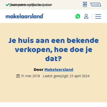
Jouw persoonlijke makelaar
Duizenden euro's besparen
Prominent op funda
Je huis aan een bekende
verkopen, hoe doe je
dat?
Door
Makelaarsland
31 mei 2018
Laatst gewijzigd:
23 april 2024