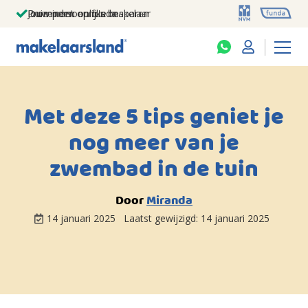
Jouw persoonlijke makelaar
Duizenden euro's besparen
Prominent op funda
Met deze 5 tips geniet je
nog meer van je
zwembad in de tuin
Door
Miranda
14 januari 2025
Laatst gewijzigd:
14 januari 2025