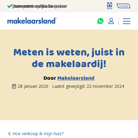
Jouw persoonlijke makelaar
Duizenden euro's besparen
Prominent op funda
Meten is weten, juist in
de makelaardij!
Door
Makelaarsland
28 januari 2020
Laatst gewijzigd:
22 november 2024
Hoe verkoop ik mijn huis?