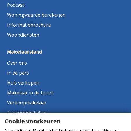
Podcast
Woningwaarde berekenen
Informatiebrochure
Woondiensten
Makelaarsland
Over ons
In de pers
Huis verkopen
Makelaar in de buurt
Verkoopmakelaar
Aankoopmakelaar
Cookie voorkeuren
Contact
De website van Makelaarsland gebruikt analytische cookies (en