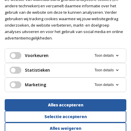
Vacatures
andere technieken) en verzamelt daarmee informatie over het
gebruik van de website om deze te kunnen analyseren. Verder
Volg ons
gebruiken wij tracking cookies waarmee wij jouw websitegedrag
onderzoeken, de website verbeteren, markt- en doelgroep
analyses uitvoeren en voor het gebruik van social media en online
advertentiemogelijkheden.
Voorkeuren
Toon details
Statistieken
Toon details
Marketing
Toon details
Alles accepteren
Voorwaarden
Privacyverklaring
Cookies
Selectie accepteren
Alles weigeren