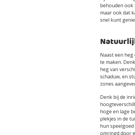
behouden ook in
maar ook dat ka
snel kunt genie
Natuurlij
Naast een heg 
te maken. Denk 
heg van verschi
schaduw, en st
zones aangeven 
Denk bij de inr
hoogteverschill
hoge en lage b
plekjes in de t
hun speelgoed i
omringd door 