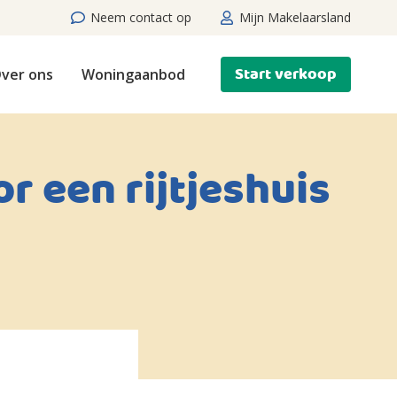
Neem contact op
Mijn Makelaarsland
Start verkoop
ver ons
Woningaanbod
r een rijtjeshuis