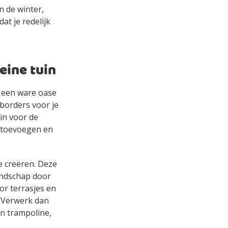
n de winter,
at je redelijk
eine tuin
n een ware oase
borders voor je
in voor de
r toevoegen en
e creëren. Deze
landschap door
or terrasjes en
? Verwerk dan
en trampoline,