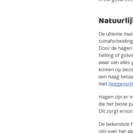
Natuurli
De ultieme mani
tuinafscheiding.
Door de hagen t
helling of golvi
waar van alles 
komen op bezoek
een haag betaal
met
heggensch
Hagen zijn er i
die het beste p
Dit zorgt ervoor
De bekendste h
zijn over het a