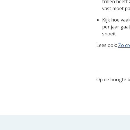
trillen heeft
vast moet pa
Kijk hoe vaa
per jaar gaa
snoeit.
Lees ook:
Zo cr
Op de hoogte bl