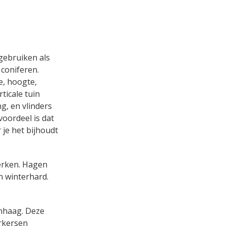
gebruiken als
 coniferen.
e, hoogte,
rticale tuin
g, en vlinders
voordeel is dat
je het bijhoudt
merken. Hagen
n winterhard.
enhaag. Deze
erkersen