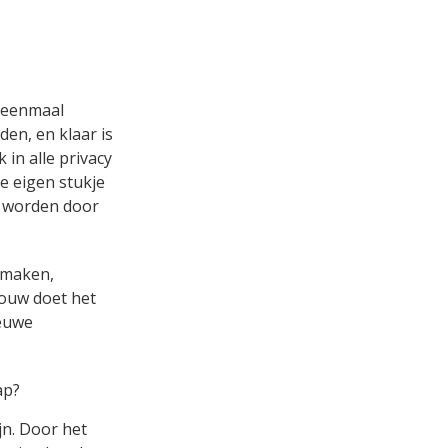
u eenmaal
en, en klaar is
 in alle privacy
e eigen stukje
t worden door
 maken,
rouw doet het
ieuwe
ap?
jn. Door het