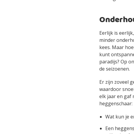
Onderhou
Eerlijk is eerl
minder onderhou
kees. Maar hoe h
kunt ontspanne
paradijs? Op on
de seizoenen.
Er zijn zoveel 
waardoor snoei
elk jaar en gaf
heggenschaar:
Wat kun je e
Een heggensc