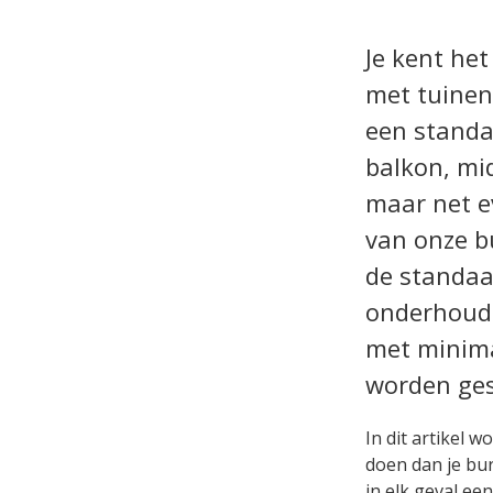
Je kent het
met tuinen
een standa
balkon, mid
maar net ev
van onze bu
de standaar
onderhoud 
met minima
worden ge
In dit artikel 
doen dan je bure
in elk geval ee