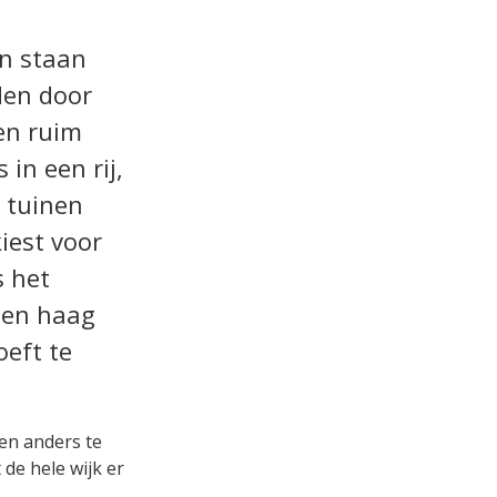
an staan
den door
en ruim
in een rij,
e tuinen
iest voor
s het
een haag
eft te
ven anders te
 de hele wijk er