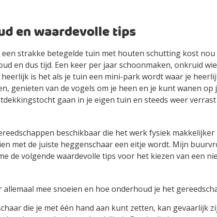
d en waardevolle tips
ijk, een strakke betegelde tuin met houten schutting kost no
d en dus tijd. Een keer per jaar schoonmaken, onkruid wied
eerlijk is het als je tuin een mini-park wordt waar je heerlijk
n, genieten van de vogels om je heen en je kunt wanen op j
tdekkingstocht gaan in je eigen tuin en steeds weer verras
gereedschappen beschikbaar die het werk fysiek makkelijker
en met de juiste heggenschaar een eitje wordt. Mijn buurv
 me de volgende waardevolle tips voor het kiezen van een n
r allemaal mee snoeien en hoe onderhoud je het gereedsch
haar die je met één hand aan kunt zetten, kan gevaarlijk zi