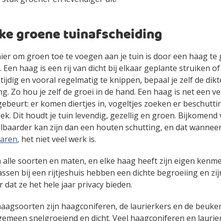
jke groene tuinafscheiding
er om groen toe te voegen aan je tuin is door een haag te 
 Een haag is een rij van dicht bij elkaar geplante struiken of
ijdig en vooral regelmatig te knippen, bepaal je zelf de dikt
ng. Zo hou je zelf de groei in de hand. Een haag is net een ve
gebeurt: er komen diertjes in, vogeltjes zoeken er beschuttin
. Dit houdt je tuin levendig, gezellig en groen. Bijkomend 
baarder kan zijn dan een houten schutting, en dat wanneer 
aren
, het niet veel werk is.
n alle soorten en maten, en elke haag heeft zijn eigen ken
assen bij een rijtjeshuis hebben een dichte begroeiing en zij
 dat ze het hele jaar privacy bieden.
aagsoorten zijn haagconiferen, de laurierkers en de beuk
lgemeen snelgroeiend en dicht. Veel haagconiferen en lauri