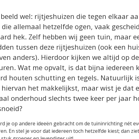
 beeld wel: rijtjeshuizen die tegen elkaar a
 die allemaal hetzelfde ogen, vaak geschei
ard hek. Zelf hebben wij geen tuin, maar e
den tussen deze rijtjeshuizen (ook een huis 
en anders). Hierdoor kijken we altijd op d
ren. Wat me opvalt, is dat bijna iedereen k
d houten schutting en tegels. Natuurlijk i
hiervan het makkelijkst, maar wist je dat 
al onderhoud slechts twee keer per jaar ho
snoeid?
word je op andere ideeën gebracht om de tuininrichting nét e
n. En stel je voor dat iedereen toch hetzelfde kiest; dan ziet
n stuk groener en levendiger uit!