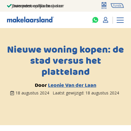
Jouw persoonlijke makelaar
Duizenden euro's besparen
Prominent op funda
Nieuwe woning kopen: de
stad versus het
platteland
Door
Leonie Van der Laan
18 augustus 2024
Laatst gewijzigd:
18 augustus 2024