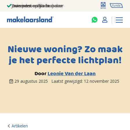
Jouw persoonlijke makelaar
Duizenden euro's besparen
Prominent op funda
Nieuwe woning? Zo maak
je het perfecte lichtplan!
Door
Leonie Van der Laan
29 augustus 2025
Laatst gewijzigd:
12 november 2025
Artikelen