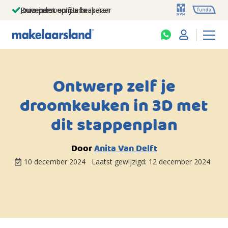
Jouw persoonlijke makelaar
Duizenden euro's besparen
Prominent op funda
Ontwerp zelf je
droomkeuken in 3D met
dit stappenplan
Door
Anita Van Delft
10 december 2024
Laatst gewijzigd:
12 december 2024