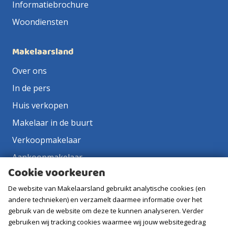
Informatiebrochure
Woondiensten
Makelaarsland
Over ons
In de pers
Huis verkopen
Makelaar in de buurt
Verkoopmakelaar
Aankoopmakelaar
Cookie voorkeuren
Contact
De website van Makelaarsland gebruikt analytische cookies (en
Vacatures
andere technieken) en verzamelt daarmee informatie over het
gebruik van de website om deze te kunnen analyseren. Verder
Volg ons
gebruiken wij tracking cookies waarmee wij jouw websitegedrag