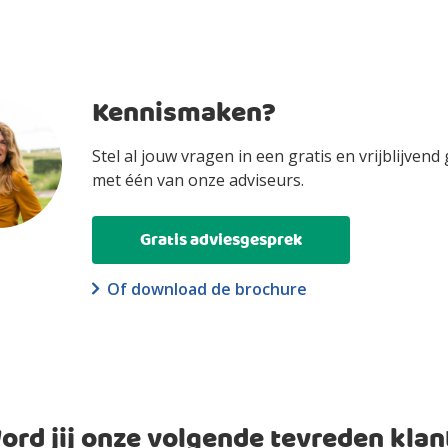
Van de drie dagen 
ijn. Als de laatste dag van de bedenktijd een zaterdag, zon
rhandelingen
tijd pas op de tweede opvolgende dag die dat niet is.
Kennismaken?
st en termijnen.
Stel al jouw vragen in een gratis en vrijblijvend
met één van onze adviseurs.
Gratis adviesgesprek
n overdracht
Of download de brochure
ord jij onze volgende tevreden klan