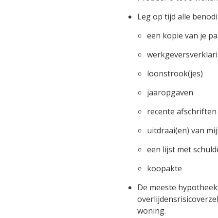
Leg op tijd alle benod
een kopie van je pa
werkgeversverklari
loonstrook(jes)
jaaropgaven
recente afschrifte
uitdraai(en) van mi
een lijst met schul
koopakte
De meeste hypotheekve
overlijdensrisicoverze
woning.