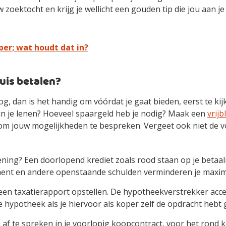
zoektocht en krijg je wellicht een gouden tip die jou aan j
per; wat houdt dat in?
huis betalen?
g, dan is het handig om vóórdat je gaat bieden, eerst te kijk
un je lenen? Hoeveel spaargeld heb je nodig? Maak een
vrij
m jouw mogelijkheden te bespreken. Vergeet ook niet de v
ening? Een doorlopend krediet zoals rood staan op je betaal
nt en andere openstaande schulden verminderen je maxim
 een taxatierapport opstellen. De hypotheekverstrekker acce
e hypotheek als je hiervoor als koper zelf de opdracht hebt
 af te spreken in je voorlopig koopcontract, voor het rond 