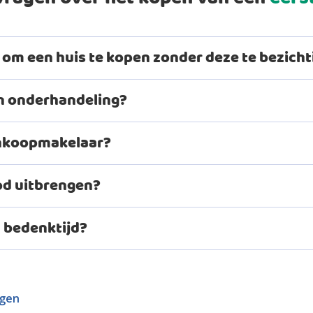
g om een huis te kopen zonder deze te bezich
in onderhandeling?
ankoopmakelaar?
od uitbrengen?
 waardebepaling.
n bedenktijd?
website
MijnMakelaarsland
ouwkundige check.
agen