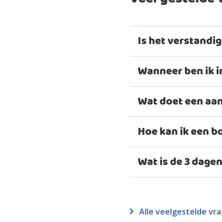
Is het verstandi
Wanneer ben ik 
Wat doet een a
Hoe kan ik een b
Bezichtiging en
Wat is de 3 dage
Juridische en b
Alle veelgestelde vr