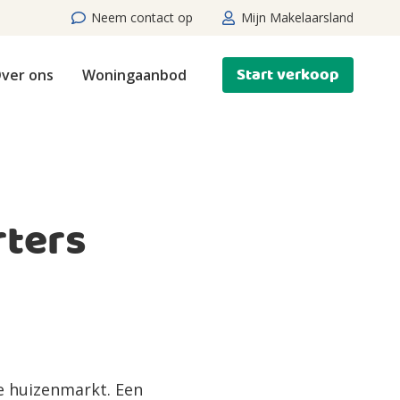
Neem contact op
Mijn Makelaarsland
Start verkoop
ver ons
Woningaanbod
rters
ze huizenmarkt. Een