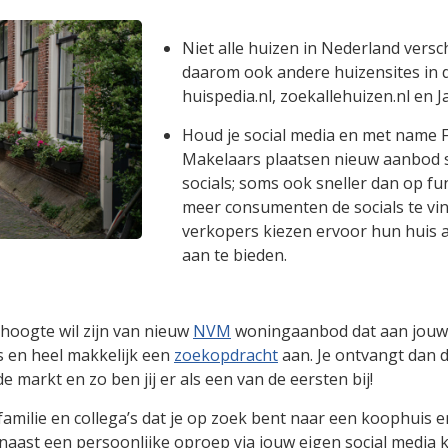
Niet alle huizen in Nederland vers
daarom ook andere huizensites in d
huispedia.nl, zoekallehuizen.nl en Ja
Houd je social media en met name F
Makelaars plaatsen nieuw aanbod s
socials; soms ook sneller dan op f
meer consumenten de socials te v
verkopers kiezen ervoor hun huis al
aan te bieden.
e hoogte wil zijn van nieuw
NVM
woningaanbod dat aan jouw
is en heel makkelijk een
zoekopdracht
aan. Je ontvangt dan d
markt en zo ben jij er als een van de eersten bij!
familie en collega’s dat je op zoek bent naar een koophuis e
naast een persoonlijke oproep via jouw eigen social media 