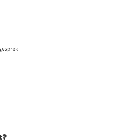
bedenktijd moeten
dag of feestdag is,
 gesprek
t?