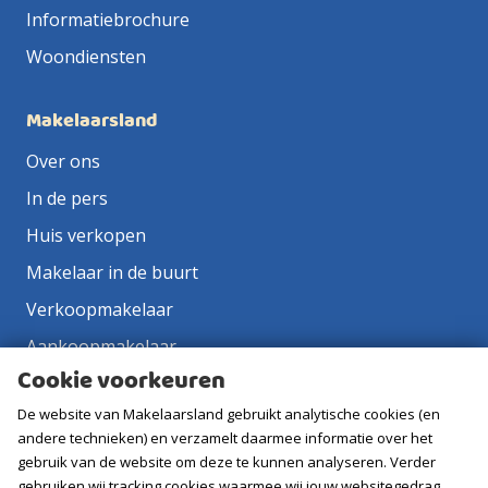
Informatiebrochure
Woondiensten
Makelaarsland
Over ons
In de pers
Huis verkopen
Makelaar in de buurt
Verkoopmakelaar
Aankoopmakelaar
Cookie voorkeuren
Contact
De website van Makelaarsland gebruikt analytische cookies (en
Vacatures
andere technieken) en verzamelt daarmee informatie over het
gebruik van de website om deze te kunnen analyseren. Verder
Volg ons
gebruiken wij tracking cookies waarmee wij jouw websitegedrag