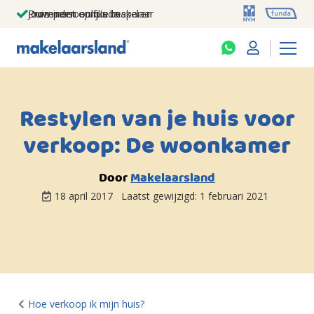
Jouw persoonlijke makelaar
Duizenden euro's besparen
Prominent op funda
Restylen van je huis voor
verkoop: De woonkamer
Door
Makelaarsland
18 april 2017
Laatst gewijzigd:
1 februari 2021
Hoe verkoop ik mijn huis?