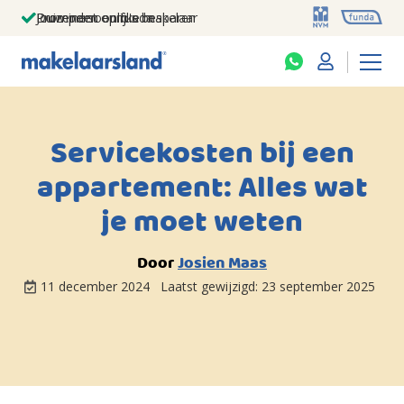
Jouw persoonlijke makelaar
Duizenden euro's besparen
Prominent op funda
Servicekosten bij een
appartement: Alles wat
je moet weten
Door
Josien Maas
11 december 2024
Laatst gewijzigd:
23 september 2025