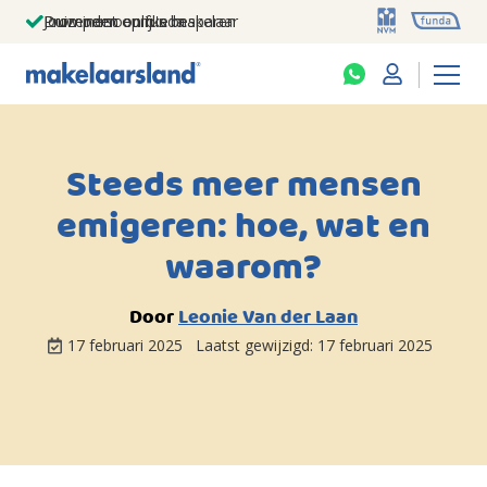
Jouw persoonlijke makelaar
Duizenden euro's besparen
Prominent op funda
Steeds meer mensen
emigeren: hoe, wat en
waarom?
Door
Leonie Van der Laan
17 februari 2025
Laatst gewijzigd:
17 februari 2025