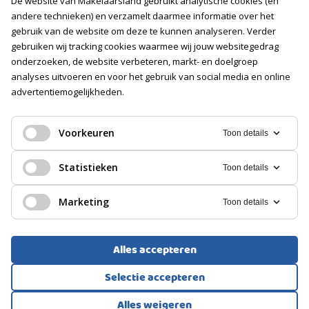
De website van Makelaarsland gebruikt analytische cookies (en
Vacatures
andere technieken) en verzamelt daarmee informatie over het
gebruik van de website om deze te kunnen analyseren. Verder
Volg ons
gebruiken wij tracking cookies waarmee wij jouw websitegedrag
onderzoeken, de website verbeteren, markt- en doelgroep
analyses uitvoeren en voor het gebruik van social media en online
advertentiemogelijkheden.
Voorkeuren
Toon details
Statistieken
Toon details
Marketing
Toon details
Alles accepteren
Voorwaarden
Privacyverklaring
Cookies
Selectie accepteren
Alles weigeren