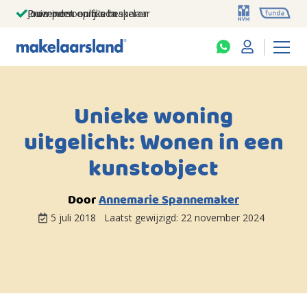
Jouw persoonlijke makelaar
Duizenden euro's besparen
Prominent op funda
Unieke woning
uitgelicht: Wonen in een
kunstobject
Door
Annemarie Spannemaker
5 juli 2018
Laatst gewijzigd:
22 november 2024