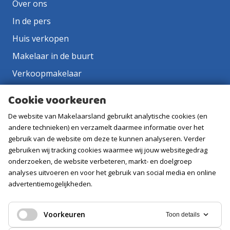
Over ons
In de pers
Huis verkopen
Makelaar in de buurt
Verkoopmakelaar
Aankoopmakelaar
Cookie voorkeuren
Contact
De website van Makelaarsland gebruikt analytische cookies (en
Vacatures
andere technieken) en verzamelt daarmee informatie over het
gebruik van de website om deze te kunnen analyseren. Verder
gebruiken wij tracking cookies waarmee wij jouw websitegedrag
Volg ons
onderzoeken, de website verbeteren, markt- en doelgroep
analyses uitvoeren en voor het gebruik van social media en online
advertentiemogelijkheden.
Voorkeuren
Toon details