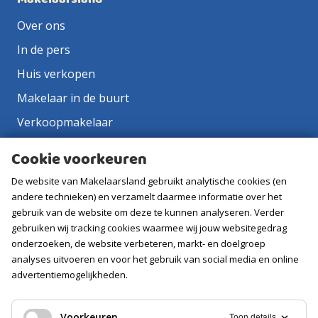
Over ons
In de pers
Huis verkopen
Makelaar in de buurt
Verkoopmakelaar
Aankoopmakelaar
Cookie voorkeuren
Contact
De website van Makelaarsland gebruikt analytische cookies (en
Vacatures
andere technieken) en verzamelt daarmee informatie over het
gebruik van de website om deze te kunnen analyseren. Verder
gebruiken wij tracking cookies waarmee wij jouw websitegedrag
Volg ons
onderzoeken, de website verbeteren, markt- en doelgroep
analyses uitvoeren en voor het gebruik van social media en online
advertentiemogelijkheden.
Voorkeuren
Toon details