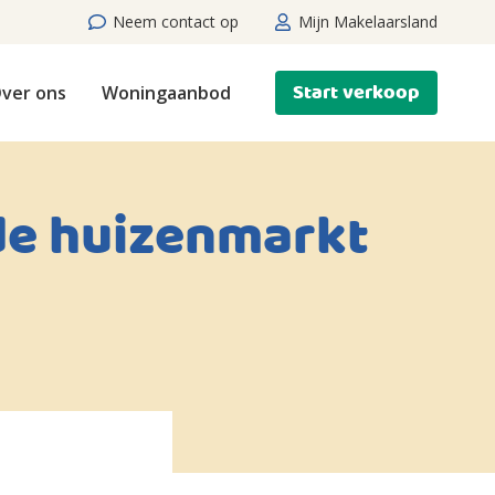
Neem contact op
Mijn Makelaarsland
Start verkoop
ver ons
Woningaanbod
de huizenmarkt