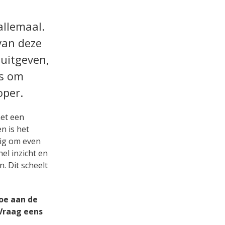
allemaal.
 van deze
 uitgeven,
es om
oper.
met een
n is het
dig om even
el inzicht en
n. Dit scheelt
toe aan de
 Vraag eens