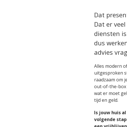
Dat present
Dat er veel
diensten is
dus werken
advies vrag
Alles modern of
uitgesproken st
raadzaam om je
out-of-the-box 
wat er moet gebe
tijd en geld.
Is jouw huis a
volgende stap
een vrijblijv