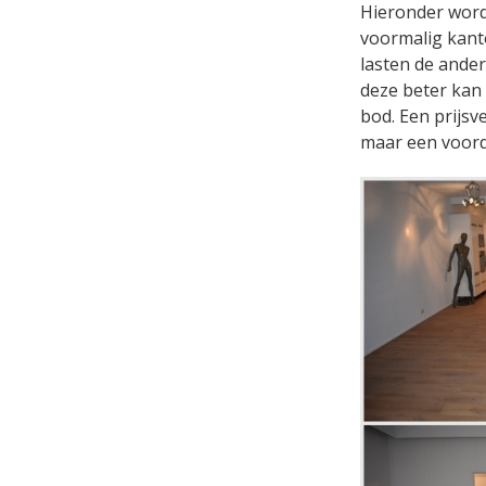
Hieronder word
voormalig kanto
lasten de ande
deze beter kan 
bod. Een prijsv
maar een voorde