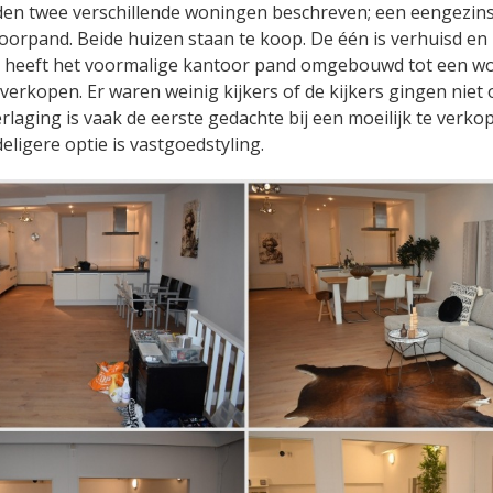
en twee verschillende woningen beschreven; een eengezin
orpand. Beide huizen staan te koop. De één is verhuisd en 
r heeft het voormalige kantoor pand omgebouwd tot een wo
verkopen. Er waren weinig kijkers of de kijkers gingen niet 
erlaging is vaak de eerste gedachte bij een moeilijk te verko
ligere optie is vastgoedstyling.