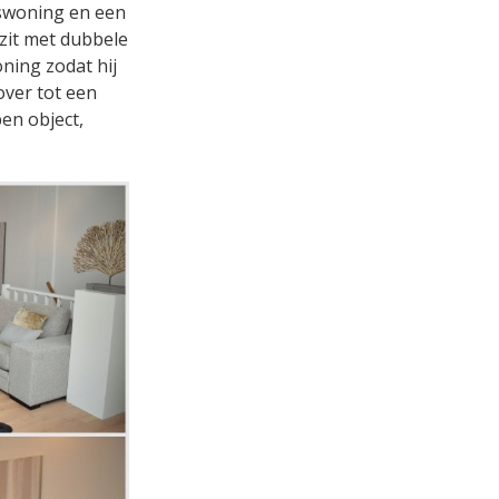
swoning en een
zit met dubbele
ning zodat hij
over tot een
pen object,