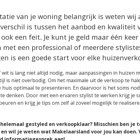
atie van je woning belangrijk is weten wij 
 verschil is tussen het aanbod en kwaliteit
 ook een feit. Je kunt je geld maar één keer
 met een professional of meerdere stylist
en is een goede start voor elke huizenverk
 wit is lang niet altijd nodig, maar aanpassingen in huizen 
ijl is niet overbodig. Om het maximale uit de verkoop te hale
 huis optimaal te presenteren. En daarvoor is het soms no
te denken. Door met een ervaren stylist te werken krijg je sn
uren en krijg je tips om zelf al zoveel mogelijk te realisere
l helemaal gestyled en verkoopklaar? Misschien ben je 
 en wil je weten wat Makelaarsland voor jou kan doen.
end informatiegesprek aan!