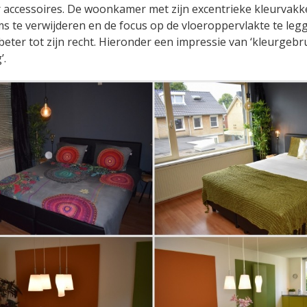
 accessoires. De woonkamer met zijn excentrieke kleurvakke
ms te verwijderen en de focus op de vloeroppervlakte te leg
eter tot zijn recht. Hieronder een impressie van ‘kleurgebr
’.