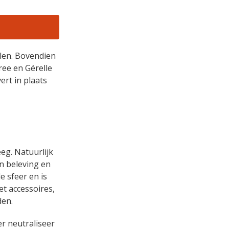
len. Bovendien
ree en Gérelle
ert in plaats
eeg. Natuurlijk
en beleving en
e sfeer en is
t accessoires,
den.
r neutraliseer