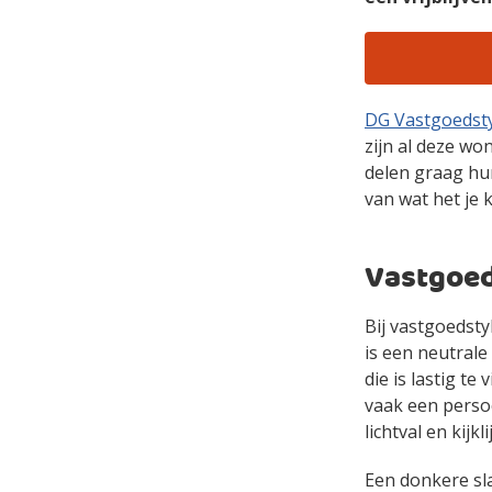
DG Vastgoedsty
zijn al deze wo
delen graag hun
van wat het je 
Vastgoed
Bij vastgoedstyl
is een neutrale
die is lastig t
vaak een persoo
lichtval en kij
Een donkere sla