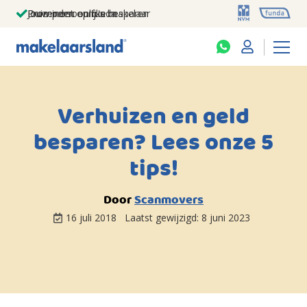
Jouw persoonlijke makelaar
Duizenden euro's besparen
Prominent op funda
Verhuizen en geld
besparen? Lees onze 5
tips!
Door
Scanmovers
16 juli 2018
Laatst gewijzigd:
8 juni 2023