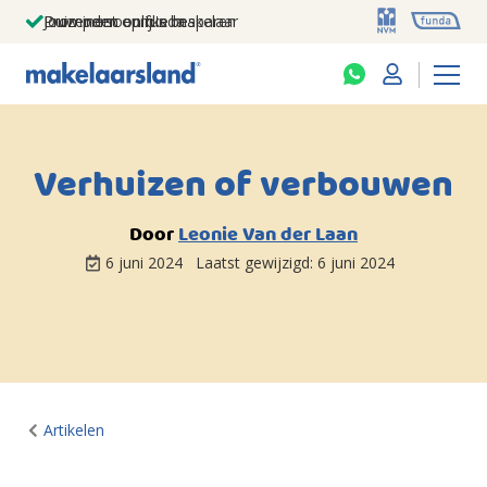
Jouw persoonlijke makelaar
Duizenden euro's besparen
Prominent op funda
Verhuizen of verbouwen
Door
Leonie Van der Laan
6 juni 2024
Laatst gewijzigd:
6 juni 2024
Artikelen