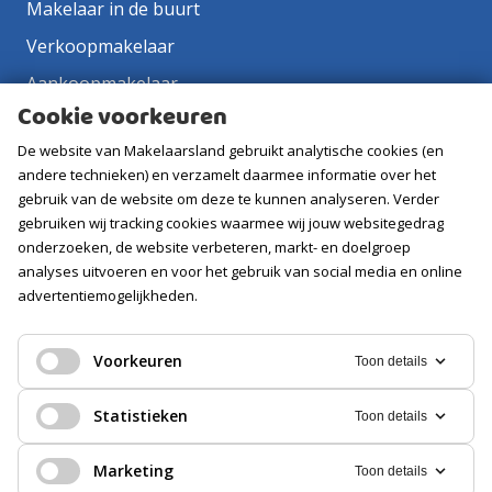
Makelaar in de buurt
Verkoopmakelaar
Aankoopmakelaar
Cookie voorkeuren
Contact
De website van Makelaarsland gebruikt analytische cookies (en
Vacatures
andere technieken) en verzamelt daarmee informatie over het
gebruik van de website om deze te kunnen analyseren. Verder
Volg ons
gebruiken wij tracking cookies waarmee wij jouw websitegedrag
onderzoeken, de website verbeteren, markt- en doelgroep
analyses uitvoeren en voor het gebruik van social media en online
advertentiemogelijkheden.
Voorkeuren
Toon details
Statistieken
Toon details
Marketing
Toon details