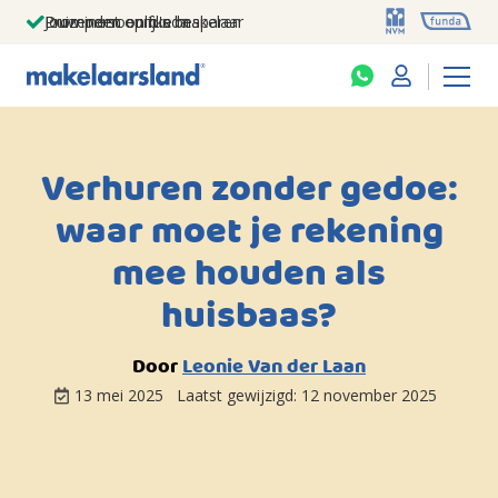
Jouw persoonlijke makelaar
Duizenden euro's besparen
Prominent op funda
Verhuren zonder gedoe:
waar moet je rekening
mee houden als
huisbaas?
Door
Leonie Van der Laan
13 mei 2025
Laatst gewijzigd:
12 november 2025