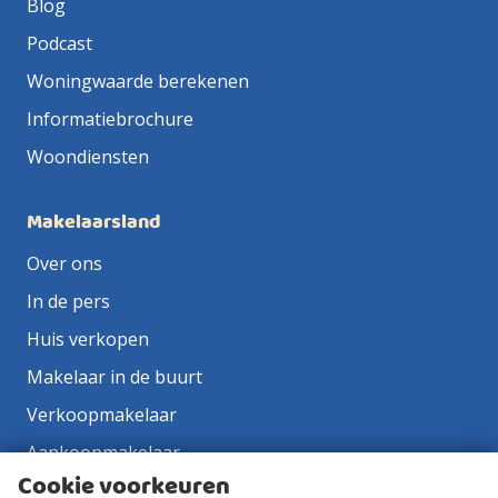
Blog
Podcast
Woningwaarde berekenen
Informatiebrochure
Woondiensten
Makelaarsland
Over ons
In de pers
Huis verkopen
Makelaar in de buurt
Verkoopmakelaar
Aankoopmakelaar
Cookie voorkeuren
Contact