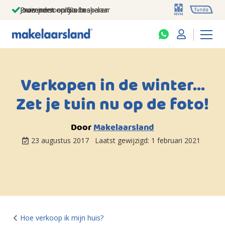
Jouw persoonlijke makelaar
Duizenden euro's besparen
Prominent op funda
Verkopen in de winter…
Zet je tuin nu op de foto!
Door
Makelaarsland
23 augustus 2017
Laatst gewijzigd:
1 februari 2021
Hoe verkoop ik mijn huis?