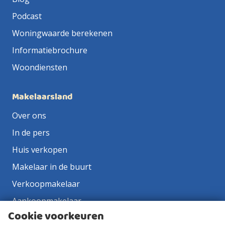
Podcast
Woningwaarde berekenen
Informatiebrochure
Woondiensten
Makelaarsland
Over ons
In de pers
Huis verkopen
Makelaar in de buurt
Verkoopmakelaar
Aankoopmakelaar
Cookie voorkeuren
Contact