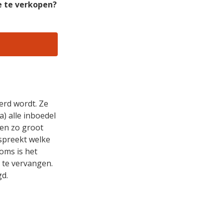
e te verkopen?
erd wordt. Ze
a) alle inboedel
een zo groot
espreekt welke
oms is het
 te vervangen.
gd.