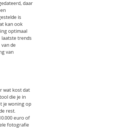
gedateerd, daar
een
estelde is
Dat kan ook
ing optimaal
 laatste trends
 van de
ng van
r wat kost dat
ool die je in
at je woning op
e rest.
10.000 euro of
le fotografie