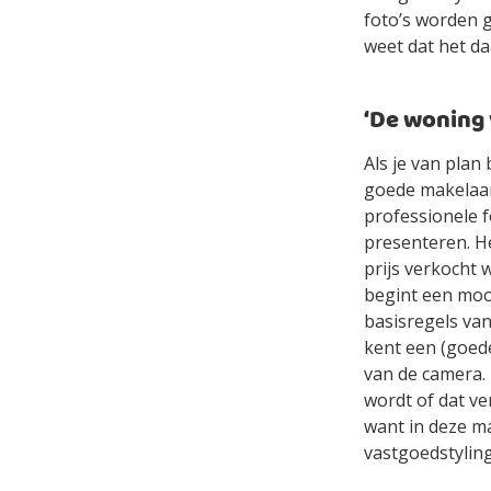
foto’s worden 
weet dat het d
‘De woning 
Als je van plan
goede makelaar.
professionele 
presenteren. H
prijs verkocht 
begint een moo
basisregels van
kent een (goede
van de camera.
wordt of dat ver
want in deze ma
vastgoedstyling