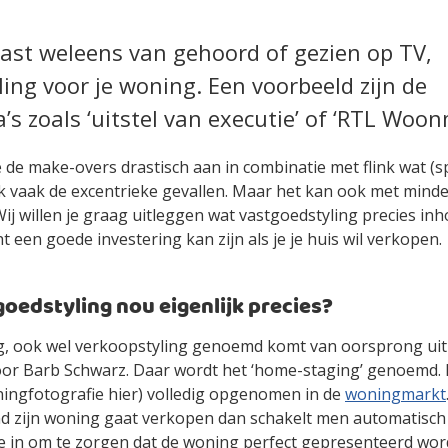
vast weleens van gehoord of gezien op TV,
ing voor je woning. Een voorbeeld zijn de
s zoals ‘uitstel van executie’ of ‘RTL Woon
de make-overs drastisch aan in combinatie met flink wat (s
k vaak de excentrieke gevallen. Maar het kan ook met minde
 Wij willen je graag uitleggen wat vastgoedstyling precies in
 een goede investering kan zijn als je je huis wil verkopen.
goedstyling nou eigenlijk precies?
g, ook wel verkoopstyling genoemd komt van oorsprong uit
or Barb Schwarz. Daar wordt het ‘home-staging’ genoemd. I
ningfotografie hier) volledig opgenomen in de
woningmarkt
nd zijn woning gaat verkopen dan schakelt men automatisch
te in om te zorgen dat de woning perfect gepresenteerd wor