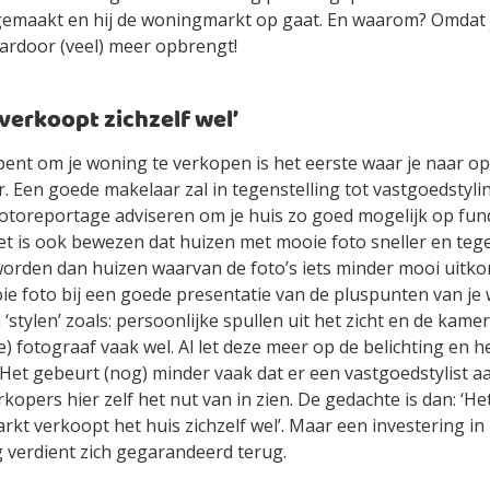
gemaakt en hij de woningmarkt op gaat. En waarom? Omdat 
aardoor (veel) meer opbrengt!
verkoopt zichzelf wel’
 bent om je woning te verkopen is het eerste waar je naar o
 Een goede makelaar zal in tegenstelling tot vastgoedstyli
fotoreportage adviseren om je huis zo goed mogelijk op fun
et is ook bewezen dat huizen met mooie foto sneller en teg
worden dan huizen waarvan de foto’s iets minder mooi uitk
ie foto bij een goede presentatie van de pluspunten van je
 ‘stylen’ zoals: persoonlijke spullen uit het zicht en de kam
) fotograaf vaak wel. Al let deze meer op de belichting en 
 Het gebeurt (nog) minder vaak dat er een vastgoedstylist 
kopers hier zelf het nut van in zien. De gedachte is dan: ‘Het
rkt verkoopt het huis zichzelf wel’. Maar een investering in
 verdient zich gegarandeerd terug.