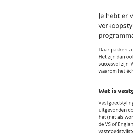
Je hebt er 
verkoopstyl
programma’
Daar pakken ze 
Het zijn dan oo
succesvol zijn.
waarom het écht
Wat is vast
Vastgoedstylin
uitgevonden do
het (net als wo
de VS of Engla
vastgoedstylis