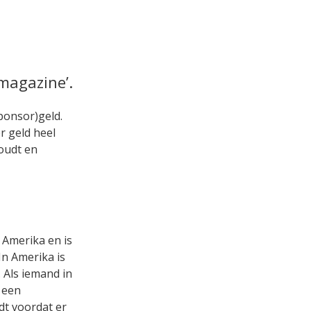
magazine’.
ponsor)geld.
r geld heel
houdt en
 Amerika en is
n Amerika is
. Als iemand in
 een
dt voordat er