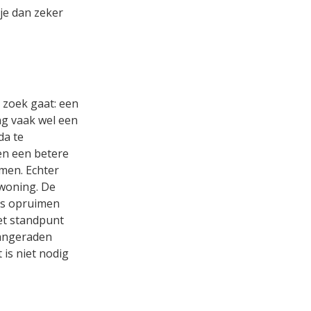
je dan zeker
p zoek gaat: een
ng vaak wel een
da te
en een betere
omen. Echter
 woning. De
ers opruimen
het standpunt
aangeraden
 is niet nodig