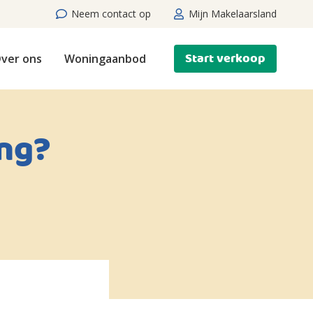
Neem contact op
Mijn Makelaarsland
Start verkoop
ver ons
Woningaanbod
ng?