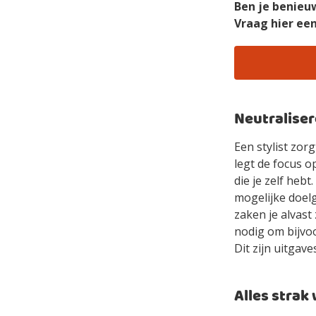
Ben je benieu
Vraag hier ee
Neutralise
Een stylist zor
legt de focus o
die je zelf he
mogelijke doelg
zaken je alvast
nodig om bijvoo
Dit zijn uitgav
Alles strak