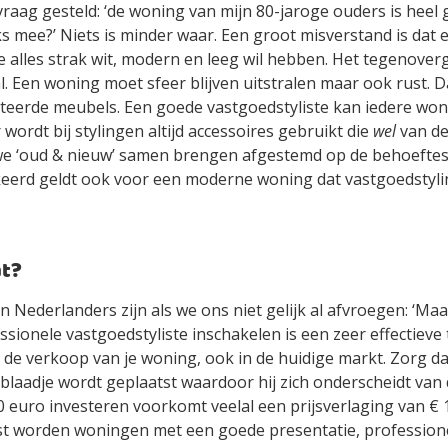
raag gesteld: ‘de woning van mijn 80-jaroge ouders is heel 
ks mee?’ Niets is minder waar. Een groot misverstand is dat 
e alles strak wit, modern en leeg wil hebben. Het tegenoverg
l. Een woning moet sfeer blijven uitstralen maar ook rust. 
teerde meubels. Een goede vastgoedstyliste kan iedere won
 wordt bij stylingen altijd accessoires gebruikt die
wel
van de
we ‘oud & nieuw’ samen brengen afgestemd op de behoeftes
erd geldt ook voor een moderne woning dat vastgoedstyli
at?
Nederlanders zijn als we ons niet gelijk al afvroegen: ‘Maa
ssionele vastgoedstyliste inschakelen is een zeer effectieve t
j de verkoop van je woning, ook in de huidige markt. Zorg d
laadje wordt geplaatst waardoor hij zich onderscheidt van d
0 euro investeren voorkomt veelal een prijsverlaging van € 
t worden woningen met een goede presentatie, professione